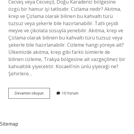
Cecveş veya Cecveşi), Doğu Karadeniz bölgesine
özgü bir hamur işi tatlısıdır. Cizlama nedir? Akıtma,
krep ve Çizlama olarak bilinen bu kahvaltı türü
tuzsuz veya şekerle bile hazırlanabilir. Tatlı çeşidi
meyve ve çikolata sosuyla yenebilir. Akıtma, krep ve
Çizlama olarak bilinen bu kahvaltı türü tuzsuz veya
şekerle bile hazırlanabilir. Cizleme hangi yöreye ait?
Ülkemizde akıtma, krep gibi farklı isimlerle de
bilinen cizleme, Trakya bölgesine ait vazgeçilmez bir
kahvaltılık yiyecektir. Kocaeli’nin ünlü yiyeceği ne?
Şehirlere…
Cızlama
Devamını okuyun
10 Yorum
Hangi
Yöreye
Ait
Sitemap