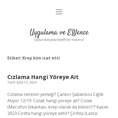
menüyü
Anasayfa
aç
Gizlilik Politikası
Uygulama ve Eğlence
Yasal Uyarı
Dijital dünyada keyifli bir macera!
Hakkımızda
Etiket:
Krep kim icat etti
Cızlama Hangi Yöreye Ait
Tarih: Eylül 13, 2024
Cızlama nerenin yemeği? Çankırı Şabanözü Cığlık
Atıyor 12/19. Cızlak hangi yöreye ait? Cızlak
(Merzifon lokantası, krep olarak da bilinir)17 Kasım
2023 Cırıtta hangi yöreye aittir? Çırıhta (Lazca: