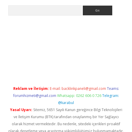
Arama
bet güncel
Reklam ve İletişim:
E-mail:
backlinkpaneli@gmail.com
Teams:
forumhizmeti@gmail.com
Whatsapp: 0262 606 0 726
Telegram:
@karabul
Yasal Uyarı:
Sitemiz, 5651 Sayılı Kanun gereğince Bilgi Teknolojileri
ve İletişim Kurumu (BTK) tarafından onaylanmış bir Yer Sağlayıcı
olarak hizmet vermektedir. Bu nedenle, sitedeki içerikleri proaktif
olarak denetleme veya araştırma yükümlülüğümüz bulunmamaktadır.