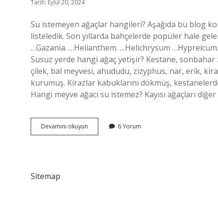
Tarih: Eylül 20, 2024
Su istemeyen ağaçlar hangileri? Aşağıda bu blog konu
listeledik. Son yıllarda bahçelerde popüler hale gel
…Gazania. …Helianthem. …Helichrysum …Hypreicum. 
Susuz yerde hangi ağaç yetişir? Kestane, sonbahar z
çilek, bal meyvesi, ahududu, zizyphus, nar, erik, kira
kurumuş. Kirazlar kabuklarını dökmüş, kestaneler
Hangi meyve ağacı su istemez? Kayısı ağaçları diğe
Hangi
Devamını okuyun
6 Yorum
Ağaç
Su
Istemez
Sitemap