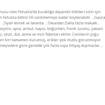
su olan Fetuska’da kuraklığa dayanıklı bitkileri sizin için
en Fetuska bitkisi 50 santimetreye kadar boylanabilir. …Gaura
…Siyah levrek ve lavanta. …Oleander.Daha fazla makale…
eytini, ayva, armut, kayısı, böğürtlen, frenk üzümü, yabani
z, ceviz, dut, asma ve incir fidanları ektim. Cevizlerin çoğu
den biri tamamen kurumuş, erikler pek mutlu görünmüyor.
r meyvelere göre genelde çok fazla suya ihtiyaç duymazlar.…