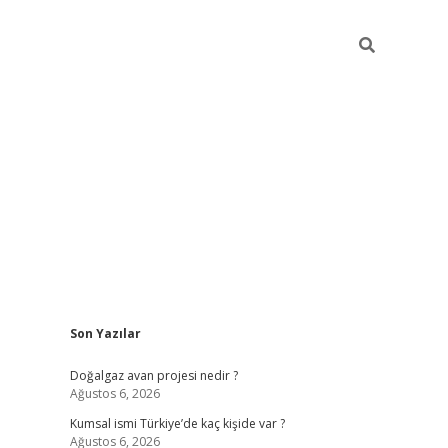
Sidebar
Son Yazılar
hiltonbet günce
Doğalgaz avan projesi nedir ?
Ağustos 6, 2026
Kumsal ismi Türkiye’de kaç kişide var ?
Ağustos 6, 2026