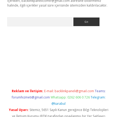
içerikleri,
backlinkpanelicomtr@gmail.com
adresine bildirmeniz
halinde, ilgili içerikler yasal süre içerisinde sitemizden kaldırılacaktır.
Arama
bet güncel
Reklam ve İletişim:
E-mail:
backlinkpaneli@gmail.com
Teams:
forumhizmeti@gmail.com
Whatsapp: 0262 606 0 726
Telegram:
@karabul
Yasal Uyarı:
Sitemiz, 5651 Sayılı Kanun gereğince Bilgi Teknolojileri
ve İletişim Kurumu (BTK) tarafından onaylanmış bir Yer Sağlayıcı