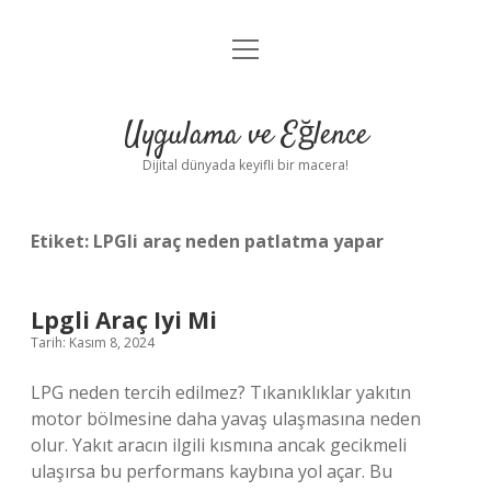
menüyü
Anasayfa
aç
Gizlilik Politikası
Uygulama ve Eğlence
Yasal Uyarı
Dijital dünyada keyifli bir macera!
Hakkımızda
Etiket:
LPGli araç neden patlatma yapar
Lpgli Araç Iyi Mi
Tarih: Kasım 8, 2024
LPG neden tercih edilmez? Tıkanıklıklar yakıtın
motor bölmesine daha yavaş ulaşmasına neden
olur. Yakıt aracın ilgili kısmına ancak gecikmeli
ulaşırsa bu performans kaybına yol açar. Bu