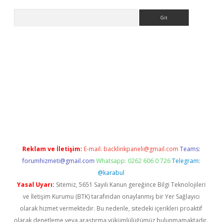
Arama
et güncel
Reklam ve İletişim:
E-mail:
backlinkpaneli@gmail.com
Teams:
forumhizmeti@gmail.com
Whatsapp: 0262 606 0 726
Telegram:
@karabul
Yasal Uyarı:
Sitemiz, 5651 Sayılı Kanun gereğince Bilgi Teknolojileri
ve İletişim Kurumu (BTK) tarafından onaylanmış bir Yer Sağlayıcı
olarak hizmet vermektedir. Bu nedenle, sitedeki içerikleri proaktif
olarak denetleme veya araştırma yükümlülüğümüz bulunmamaktadır.