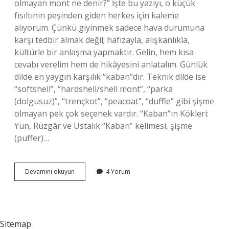
olmayan mont ne denir?” İşte bu yazıyı, o küçük
fısıltının peşinden giden herkes için kaleme
alıyorum. Çünkü giyinmek sadece hava durumuna
karşı tedbir almak değil; hafızayla, alışkanlıkla,
kültürle bir anlaşma yapmaktır. Gelin, hem kısa
cevabı verelim hem de hikâyesini anlatalım. Günlük
dilde en yaygın karşılık “kaban”dır. Teknik dilde ise
“softshell”, “hardshell/shell mont”, “parka
(dolgusuz)”, “trençkot”, “peacoat”, “duffle” gibi şişme
olmayan pek çok seçenek vardır. “Kaban”ın Kökleri:
Yün, Rüzgâr ve Ustalık “Kaban” kelimesi, şişme
(puffer)…
Şişme
Devamını okuyun
4 Yorum
olmayan
mont
ne
denir
?
Sitemap