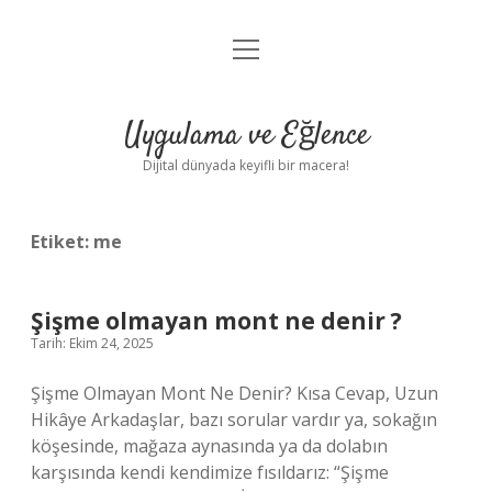
menüyü
Anasayfa
aç
Gizlilik Politikası
Uygulama ve Eğlence
Yasal Uyarı
Dijital dünyada keyifli bir macera!
Hakkımızda
Etiket:
me
Şişme olmayan mont ne denir ?
Tarih: Ekim 24, 2025
Şişme Olmayan Mont Ne Denir? Kısa Cevap, Uzun
Hikâye Arkadaşlar, bazı sorular vardır ya, sokağın
köşesinde, mağaza aynasında ya da dolabın
karşısında kendi kendimize fısıldarız: “Şişme