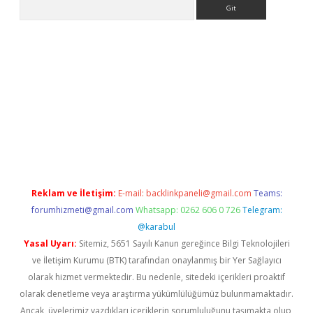
Arama
bet güncel
Reklam ve İletişim:
E-mail:
backlinkpaneli@gmail.com
Teams:
forumhizmeti@gmail.com
Whatsapp: 0262 606 0 726
Telegram:
@karabul
Yasal Uyarı:
Sitemiz, 5651 Sayılı Kanun gereğince Bilgi Teknolojileri
ve İletişim Kurumu (BTK) tarafından onaylanmış bir Yer Sağlayıcı
olarak hizmet vermektedir. Bu nedenle, sitedeki içerikleri proaktif
olarak denetleme veya araştırma yükümlülüğümüz bulunmamaktadır.
Ancak, üyelerimiz yazdıkları içeriklerin sorumluluğunu taşımakta olup,