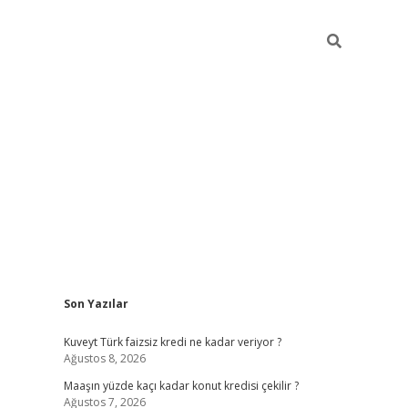
Sidebar
Son Yazılar
hiltonbet günce
Kuveyt Türk faizsiz kredi ne kadar veriyor ?
Ağustos 8, 2026
Maaşın yüzde kaçı kadar konut kredisi çekilir ?
Ağustos 7, 2026