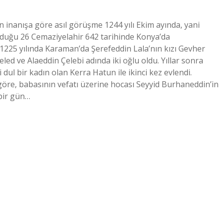
 inanışa göre asıl görüşme 1244 yılı Ekim ayında, yani
olduğu 26 Cemaziyelahir 642 tarihinde Konya’da
1225 yılında Karaman’da Şerefeddin Lala’nın kızı Gevher
eled ve Alaeddin Çelebi adında iki oğlu oldu. Yıllar sonra
ul bir kadın olan Kerra Hatun ile ikinci kez evlendi.
e göre, babasının vefatı üzerine hocası Seyyid Burhaneddin’in
 bir gün…