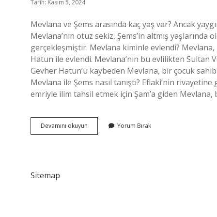
Tarih: Kasım 5, 2024
Mevlana ve Şems arasında kaç yaş var? Ancak yaygın
Mevlana’nın otuz sekiz, Şems’in altmış yaşlarında 
gerçekleşmiştir. Mevlana kiminle evlendi? Mevlana, 
Hatun ile evlendi. Mevlana’nın bu evlilikten Sultan V
Gevher Hatun’u kaybeden Mevlana, bir çocuk sahibi d
Mevlana ile Şems nasıl tanıştı? Eflaki’nin rivayetin
emriyle ilim tahsil etmek için Şam’a giden Mevlana,
Mevlananın
Devamını okuyun
Yorum Bırak
Sevgilisi
Kimdir
Sitemap