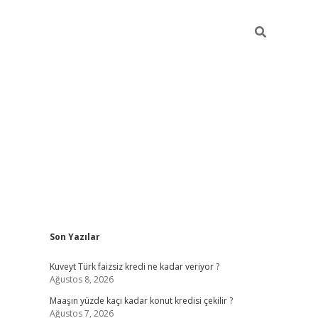
Sidebar
Son Yazılar
hiltonbet günce
Kuveyt Türk faizsiz kredi ne kadar veriyor ?
Ağustos 8, 2026
Maaşın yüzde kaçı kadar konut kredisi çekilir ?
Ağustos 7, 2026