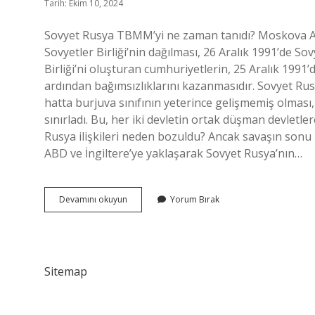
Tarih: Ekim 10, 2024
Sovyet Rusya TBMM’yi ne zaman tanıdı? Moskova An
Sovyetler Birliği’nin dağılması, 26 Aralık 1991’de So
Birliği’ni oluşturan cumhuriyetlerin, 25 Aralık 1991’
ardından bağımsızlıklarını kazanmasıdır. Sovyet Rusy
hatta burjuva sınıfının yeterince gelişmemiş olması,
sınırladı. Bu, her iki devletin ortak düşman devletle
Rusya ilişkileri neden bozuldu? Ancak savaşın sonu 
ABD ve İngiltere’ye yaklaşarak Sovyet Rusya’nın…
Sovyet
Devamını okuyun
Yorum Bırak
Rusya
Ile
Yakınlaşma
Ne
Zaman
Sitemap
Oldu