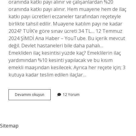
oranında katkı payı alınır ve çalışanlardan %20
oranında katkı payı alınır. Hem muayene hem de ilaç
katkı payı ücretleri eczaneler tarafından reçeteyle
birlikte tahsil edilir. Muayene katılım payı ne kadar
2024? TUİK’e göre sınav ücreti 34 TL… 12 Temmuz
2024 ŞİMDİ Ana Haber – YouTube. Bu içerik mevcut
değil. Devlet hastaneleri bile daha pahalı…
Emekliden ilaç kesintisi yüzde kaç? Emeklilerin ilaç
yardımından %10 kesinti yapılacak ve bu kısım
emekli maaşından kesilecek. Ayrıca her reçete için; 3
kutuya kadar teslim edilen ilaçlar…
Emekli
Devamını okuyun
12 Yorum
Ilaç
Katılım
Payına
Zam
Geldi
Sitemap
Mi