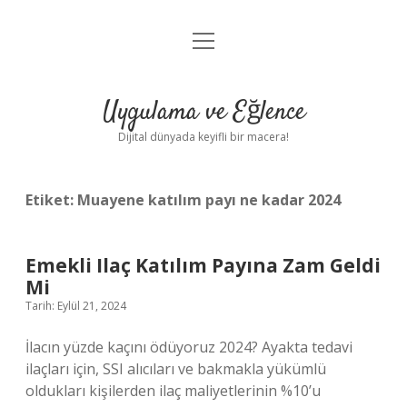
menüyü
Anasayfa
aç
Gizlilik Politikası
Uygulama ve Eğlence
Yasal Uyarı
Dijital dünyada keyifli bir macera!
Hakkımızda
Etiket:
Muayene katılım payı ne kadar 2024
Emekli Ilaç Katılım Payına Zam Geldi
Mi
Tarih: Eylül 21, 2024
İlacın yüzde kaçını ödüyoruz 2024? Ayakta tedavi
ilaçları için, SSI alıcıları ve bakmakla yükümlü
oldukları kişilerden ilaç maliyetlerinin %10’u