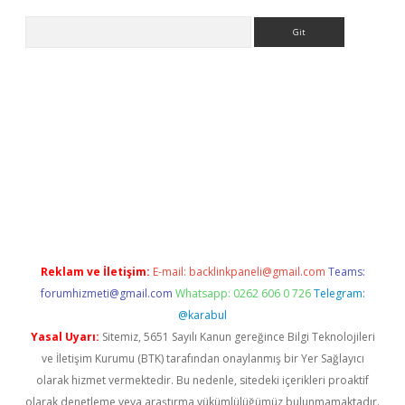
Arama
bet güncel
Reklam ve İletişim:
E-mail:
backlinkpaneli@gmail.com
Teams:
forumhizmeti@gmail.com
Whatsapp: 0262 606 0 726
Telegram:
@karabul
Yasal Uyarı:
Sitemiz, 5651 Sayılı Kanun gereğince Bilgi Teknolojileri
ve İletişim Kurumu (BTK) tarafından onaylanmış bir Yer Sağlayıcı
olarak hizmet vermektedir. Bu nedenle, sitedeki içerikleri proaktif
olarak denetleme veya araştırma yükümlülüğümüz bulunmamaktadır.