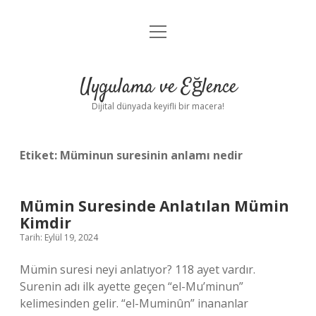
menüyü
Anasayfa
aç
Gizlilik Politikası
Uygulama ve Eğlence
Yasal Uyarı
Dijital dünyada keyifli bir macera!
Hakkımızda
Etiket:
Müminun suresinin anlamı nedir
Mümin Suresinde Anlatılan Mümin
Kimdir
Tarih: Eylül 19, 2024
Mümin suresi neyi anlatıyor? 118 ayet vardır.
Surenin adı ilk ayette geçen “el-Mu’minun”
kelimesinden gelir. “el-Muminûn” inananlar