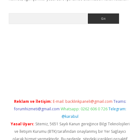
Arama
bet güncel
Reklam ve İletişim:
E-mail:
backlinkpaneli@gmail.com
Teams:
forumhizmeti@gmail.com
Whatsapp: 0262 606 0 726
Telegram:
@karabul
Yasal Uyarı:
Sitemiz, 5651 Sayılı Kanun gereğince Bilgi Teknolojileri
ve İletişim Kurumu (BTK) tarafından onaylanmış bir Yer Sağlayıcı
olarak hizmet vermektedir. Bu nedenle, sitedeki içerikleri proaktif