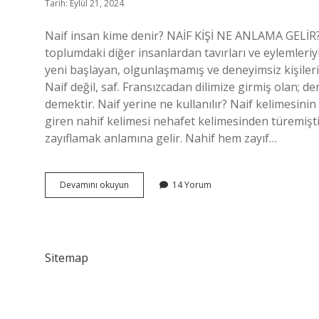
Tarih: Eylül 21, 2024
Naif insan kime denir? NAİF KİŞİ NE ANLAMA GELİR? Naif
toplumdaki diğer insanlardan tavırları ve eylemleriyle s
yeni başlayan, olgunlaşmamış ve deneyimsiz kişileri 
Naif değil, saf. Fransızcadan dilimize girmiş olan; d
demektir. Naif yerine ne kullanılır? Naif kelimesinin
giren nahif kelimesi nehafet kelimesinden türemiştir.
zayıflamak anlamına gelir. Nahif hem zayıf…
Naif
Devamını okuyun
14 Yorum
Insanlara
Ne
Denir
Sitemap