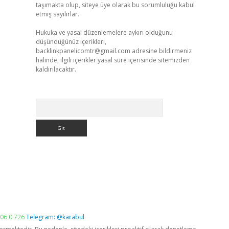
taşımakta olup, siteye üye olarak bu sorumluluğu kabul
etmiş sayılırlar.
Hukuka ve yasal düzenlemelere aykırı olduğunu
düşündüğünüz içerikleri,
backlinkpanelicomtr@gmail.com
adresine bildirmeniz
halinde, ilgili içerikler yasal süre içerisinde sitemizden
kaldırılacaktır.
Arama
06 0 726
Telegram: @karabul