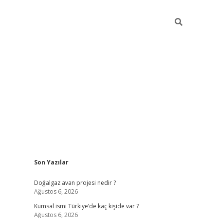
Sidebar
Son Yazılar
hiltonbet günce
Doğalgaz avan projesi nedir ?
Ağustos 6, 2026
Kumsal ismi Türkiye’de kaç kişide var ?
Ağustos 6, 2026