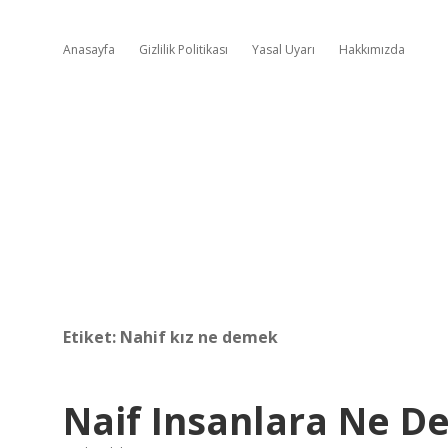
Anasayfa
Gizlilik Politikası
Yasal Uyarı
Hakkımızda
Etiket:
Nahif kız ne demek
Naif Insanlara Ne De