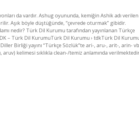
yonları da vardır. Ashug oyununda, kemiğin Ashik adı verilen
ilir. Aşık böyle düştüğünde, “çevrede oturmak” gibidir.
lamı nedir? Türk Dil Kurumu tarafından yayınlanan Türkçe
TDK – Türk Dil KurumuTürk Dil Kurumu › tdkTürk Dil Kurum
ler Birliği yayını “Türkçe Sözlük”te ari-, aru-, arit-, arin- vb
aru, aruv) kelimesi sıklıkla clean-/temiz anlamında verilmektedir