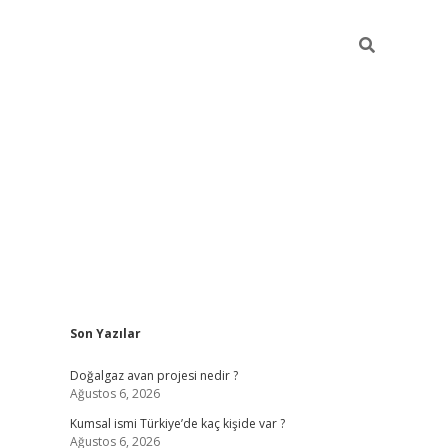
Sidebar
Son Yazılar
hiltonbet günce
Doğalgaz avan projesi nedir ?
Ağustos 6, 2026
Kumsal ismi Türkiye’de kaç kişide var ?
Ağustos 6, 2026