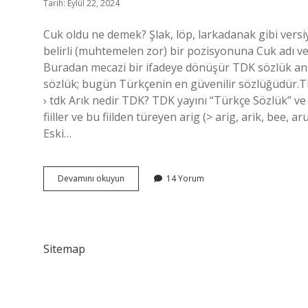
Tarih: Eylül 22, 2024
Cuk oldu ne demek? Şlak, löp, larkadanak gibi versi
belirli (muhtemelen zor) bir pozisyonuna Cuk adı ver
Buradan mecazi bir ifadeye dönüşür TDK sözlük an
sözlük; bugün Türkçenin en güvenilir sözlüğüdür.
› tdk Arık nedir TDK? TDK yayını “Türkçe Sözlük” ve Dil
fiiller ve bu fiilden türeyen arig (> arig, arik, bee, 
Eski…
Cuk
Devamını okuyun
14 Yorum
Nedir
Tdk
Sitemap