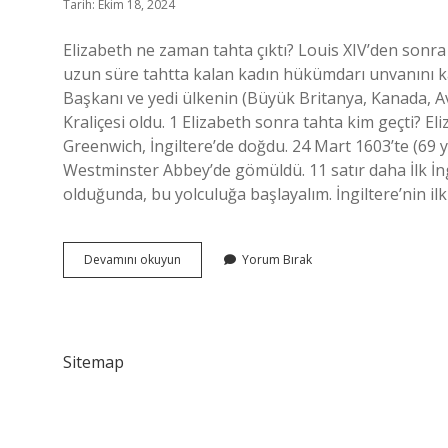
Tarih: Ekim 18, 2024
Elizabeth ne zaman tahta çıktı? Louis XIV’den sonr
uzun süre tahtta kalan kadın hükümdarı unvanını k
Başkanı ve yedi ülkenin (Büyük Britanya, Kanada, Av
Kraliçesi oldu. 1 Elizabeth sonra tahta kim geçti? E
Greenwich, İngiltere’de doğdu. 24 Mart 1603’te (69 y
Westminster Abbey’de gömüldü. 11 satır daha İlk İng
olduğunda, bu yolculuğa başlayalım. İngiltere’nin ilk
Elizabeth
Devamını okuyun
Yorum Bırak
1
Kaç
Yaşında
Tahta
Çıktı
Sitemap