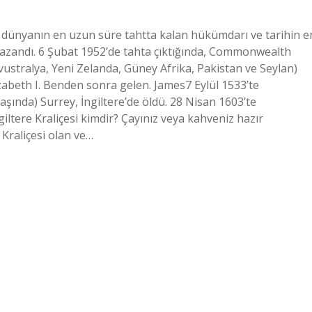
a dünyanın en uzun süre tahtta kalan hükümdarı ve tarihin e
azandı. 6 Şubat 1952’de tahta çıktığında, Commonwealth
ustralya, Yeni Zelanda, Güney Afrika, Pakistan ve Seylan)
lizabeth I. Benden sonra gelen. James7 Eylül 1533’te
aşında) Surrey, İngiltere’de öldü. 28 Nisan 1603’te
iltere Kraliçesi kimdir? Çayınız veya kahveniz hazır
 Kraliçesi olan ve…