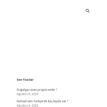
Sidebar
Son Yazılar
hiltonbet güncel
Doğalgaz avan projesi nedir ?
Ağustos 6, 2026
Kumsal ismi Türkiye’de kaç kişide var ?
Ağustos 6, 2026