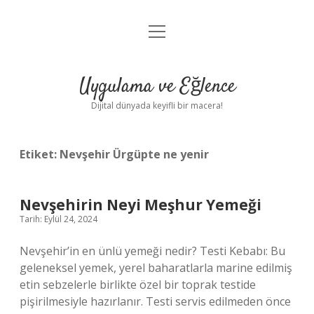
menüyü
Anasayfa
aç
Gizlilik Politikası
Uygulama ve Eğlence
Yasal Uyarı
Dijital dünyada keyifli bir macera!
Hakkımızda
Etiket:
Nevşehir Ürgüpte ne yenir
Nevşehirin Neyi Meşhur Yemeği
Tarih: Eylül 24, 2024
Nevşehir’in en ünlü yemeği nedir? Testi Kebabı: Bu
geleneksel yemek, yerel baharatlarla marine edilmiş
etin sebzelerle birlikte özel bir toprak testide
pişirilmesiyle hazırlanır. Testi servis edilmeden önce