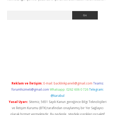
Arama
et güncel
Reklam ve İletişim:
E-mail:
backlinkpaneli@gmail.com
Teams:
forumhizmeti@gmail.com
Whatsapp: 0262 606 0 726
Telegram:
@karabul
Yasal Uyarı:
Sitemiz, 5651 Sayılı Kanun gereğince Bilgi Teknolojileri
ve İletişim Kurumu (BTK) tarafından onaylanmış bir Yer Sağlayıcı
olarak hizmet vermektedir. Bu nedenle, sitedeki içerikleri proaktif