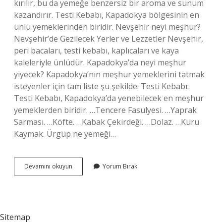
kırılır, bu da yemeğe benzersiz bir aroma ve sunum
kazandırır. Testi Kebabı, Kapadokya bölgesinin en
ünlü yemeklerinden biridir. Nevşehir neyi meşhur?
Nevşehir’de Gezilecek Yerler ve Lezzetler Nevşehir,
peri bacaları, testi kebabı, kaplıcaları ve kaya
kaleleriyle ünlüdür. Kapadokya’da neyi meşhur
yiyecek? Kapadokya’nın meşhur yemeklerini tatmak
isteyenler için tam liste şu şekilde: Testi Kebabı:
Testi Kebabı, Kapadokya’da yenebilecek en meşhur
yemeklerden biridir. …Tencere Fasulyesi. …Yaprak
Sarması. …Köfte. …Kabak Çekirdeği. …Dolaz. …Kuru
Kaymak. Ürgüp ne yemeği…
Nevşehirin
Devamını okuyun
Yorum Bırak
Neyi
Meşhur
Yemeği
Sitemap