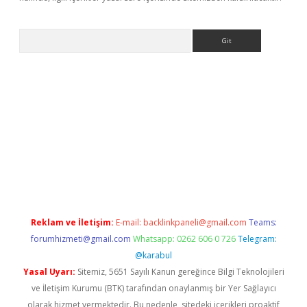
Arama
et güncel
Reklam ve İletişim:
E-mail:
backlinkpaneli@gmail.com
Teams:
forumhizmeti@gmail.com
Whatsapp: 0262 606 0 726
Telegram:
@karabul
Yasal Uyarı:
Sitemiz, 5651 Sayılı Kanun gereğince Bilgi Teknolojileri
ve İletişim Kurumu (BTK) tarafından onaylanmış bir Yer Sağlayıcı
olarak hizmet vermektedir. Bu nedenle, sitedeki içerikleri proaktif