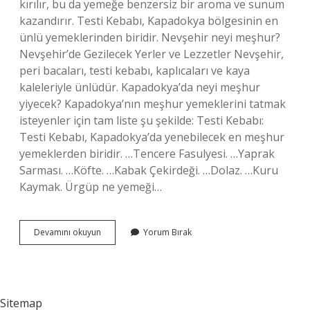
kırılır, bu da yemeğe benzersiz bir aroma ve sunum
kazandırır. Testi Kebabı, Kapadokya bölgesinin en
ünlü yemeklerinden biridir. Nevşehir neyi meşhur?
Nevşehir’de Gezilecek Yerler ve Lezzetler Nevşehir,
peri bacaları, testi kebabı, kaplıcaları ve kaya
kaleleriyle ünlüdür. Kapadokya’da neyi meşhur
yiyecek? Kapadokya’nın meşhur yemeklerini tatmak
isteyenler için tam liste şu şekilde: Testi Kebabı:
Testi Kebabı, Kapadokya’da yenebilecek en meşhur
yemeklerden biridir. …Tencere Fasulyesi. …Yaprak
Sarması. …Köfte. …Kabak Çekirdeği. …Dolaz. …Kuru
Kaymak. Ürgüp ne yemeği…
Nevşehirin
Devamını okuyun
Yorum Bırak
Neyi
Meşhur
Yemeği
Sitemap