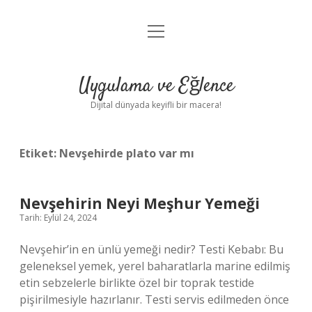
menüyü
Anasayfa
aç
Gizlilik Politikası
Uygulama ve Eğlence
Yasal Uyarı
Dijital dünyada keyifli bir macera!
Hakkımızda
Etiket:
Nevşehirde plato var mı
Nevşehirin Neyi Meşhur Yemeği
Tarih: Eylül 24, 2024
Nevşehir’in en ünlü yemeği nedir? Testi Kebabı: Bu
geleneksel yemek, yerel baharatlarla marine edilmiş
etin sebzelerle birlikte özel bir toprak testide
pişirilmesiyle hazırlanır. Testi servis edilmeden önce