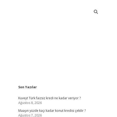
Sidebar
Son Yazılar
hiltonbet günce
Kuveyt Türk faizsiz kredi ne kadar veriyor ?
Ağustos 8, 2026
Maaşın yüzde kaçı kadar konut kredisi çekilir ?
Ağustos 7, 2026