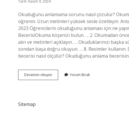
Tarih: Kasım 9, 2024
Okuduğunu anlamama sorunu nasıl çözülür? Okuma anl
öğrenin. Uzun metinleri yüksek sesle özetleyin. An
2023 Öğrencilerin okuduğunu anlaması için ne yapm
BecerisiOkuma köşenizi bulun. … 2. Okumadan önce m
alın ve metinleri açıklayın. … Okuduklarınızı başka sö
sondan başa doğru okuyun. … 8. Resimler kullanın
becerisi nasıl ölçülür? Okuduğunu anlama becerisini 
Anlam
Devamını okuyun
Yorum Bırak
Bilgisi
Nasıl
Geliştirilir
Sitemap