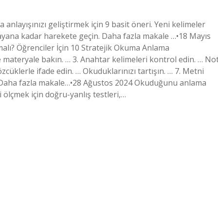
ayışınızı geliştirmek için 9 basit öneri. Yeni kelimeler
layana kadar harekete geçin. Daha fazla makale …•18 Mayıs
alı? Öğrenciler İçin 10 Stratejik Okuma Anlama
ateryale bakın. … 3. Anahtar kelimeleri kontrol edin. … No
zcüklerle ifade edin. … Okuduklarınızı tartışın. … 7. Metni
. Daha fazla makale…•28 Ağustos 2024 Okuduğunu anlama
ölçmek için doğru-yanlış testleri,…