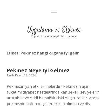
menüyü
Anasayfa
aç
Gizlilik Politikası
Uygulama ve Eğlence
Yasal Uyarı
Dijital dünyada keyifli bir macera!
Hakkımızda
Etiket:
Pekmez hangi organa iyi gelir
Pekmez Neye Iyi Gelmez
Tarih: Kasım 12, 2024
Pekmezin yan etkileri nelerdir? Pekmezin aşırı
tüketimi diyabet hastalarında kan şekeri seviyelerini
artırabilir ve ciddi bir sağlık riski oluşturabilir. Ancak
pekmezde bulunan şekerler kilo alımına ve diş