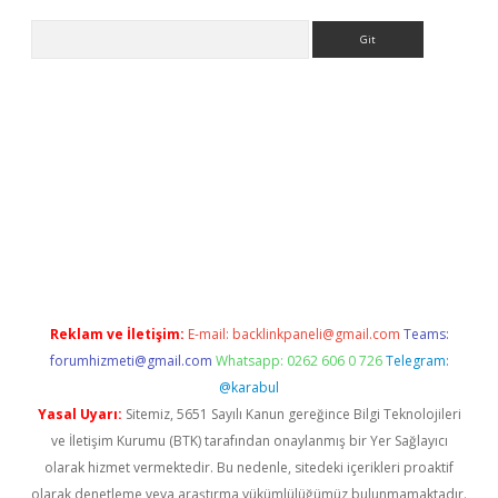
Arama
et güncel
Reklam ve İletişim:
E-mail:
backlinkpaneli@gmail.com
Teams:
forumhizmeti@gmail.com
Whatsapp: 0262 606 0 726
Telegram:
@karabul
Yasal Uyarı:
Sitemiz, 5651 Sayılı Kanun gereğince Bilgi Teknolojileri
ve İletişim Kurumu (BTK) tarafından onaylanmış bir Yer Sağlayıcı
olarak hizmet vermektedir. Bu nedenle, sitedeki içerikleri proaktif
olarak denetleme veya araştırma yükümlülüğümüz bulunmamaktadır.