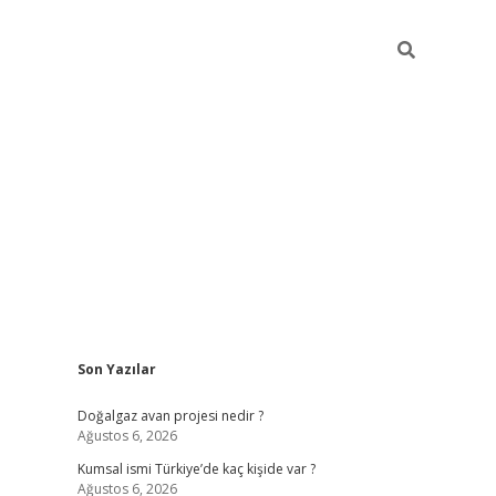
Sidebar
Son Yazılar
hiltonbet günc
Doğalgaz avan projesi nedir ?
Ağustos 6, 2026
Kumsal ismi Türkiye’de kaç kişide var ?
Ağustos 6, 2026