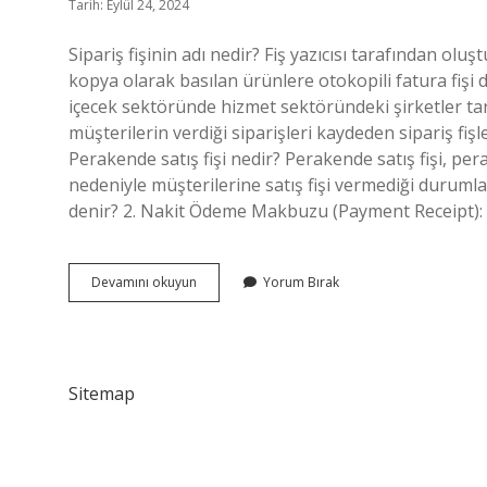
Tarih: Eylül 24, 2024
Sipariş fişinin adı nedir? Fiş yazıcısı tarafından oluşt
kopya olarak basılan ürünlere otokopili fatura fişi de
içecek sektöründe hizmet sektöründeki şirketler tar
müşterilerin verdiği siparişleri kaydeden sipariş fişl
Perakende satış fişi nedir? Perakende satış fişi, pera
nedeniyle müşterilerine satış fişi vermediği duruml
denir? 2. Nakit Ödeme Makbuzu (Payment Receipt):
Sipariş
Devamını okuyun
Yorum Bırak
Fişine
Ne
Denir
Sitemap