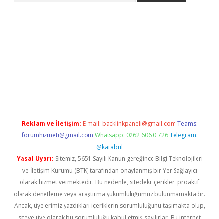
bet güncel
Reklam ve İletişim:
E-mail:
backlinkpaneli@gmail.com
Teams:
forumhizmeti@gmail.com
Whatsapp: 0262 606 0 726
Telegram:
@karabul
Yasal Uyarı:
Sitemiz, 5651 Sayılı Kanun gereğince Bilgi Teknolojileri
ve İletişim Kurumu (BTK) tarafından onaylanmış bir Yer Sağlayıcı
olarak hizmet vermektedir. Bu nedenle, sitedeki içerikleri proaktif
olarak denetleme veya araştırma yükümlülüğümüz bulunmamaktadır.
Ancak, üyelerimiz yazdıkları içeriklerin sorumluluğunu taşımakta olup,
siteye üye olarak bu sorumluluğu kabul etmiş sayılırlar. Bu internet