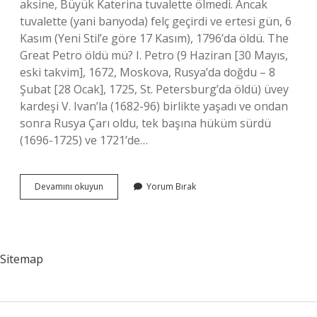
aksine, Büyük Katerina tuvalette ölmedi. Ancak
tuvalette (yani banyoda) felç geçirdi ve ertesi gün, 6
Kasım (Yeni Stil’e göre 17 Kasım), 1796’da öldü. The
Great Petro öldü mü? I. Petro (9 Haziran [30 Mayıs,
eski takvim], 1672, Moskova, Rusya’da doğdu – 8
Şubat [28 Ocak], 1725, St. Petersburg’da öldü) üvey
kardeşi V. Ivan’la (1682-96) birlikte yaşadı ve ondan
sonra Rusya Çarı oldu, tek başına hüküm sürdü
(1696-1725) ve 1721’de…
3
Devamını okuyun
Yorum Bırak
Petro
Nasıl
Öldü
Sitemap