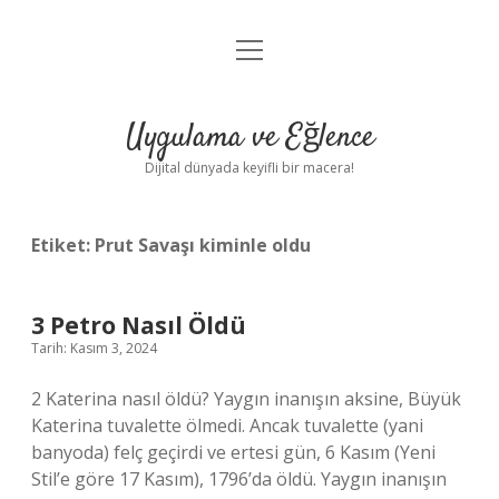
menüyü
Anasayfa
aç
Gizlilik Politikası
Uygulama ve Eğlence
Yasal Uyarı
Dijital dünyada keyifli bir macera!
Hakkımızda
Etiket:
Prut Savaşı kiminle oldu
3 Petro Nasıl Öldü
Tarih: Kasım 3, 2024
2 Katerina nasıl öldü? Yaygın inanışın aksine, Büyük
Katerina tuvalette ölmedi. Ancak tuvalette (yani
banyoda) felç geçirdi ve ertesi gün, 6 Kasım (Yeni
Stil’e göre 17 Kasım), 1796’da öldü. Yaygın inanışın