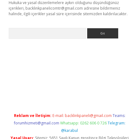
Hukuka ve yasal düzenlemelere aykırı olduğunu düşündüğünüz
içerikleri,
backlinkpanelicomtr@gmail.com
adresine bildirmeniz
halinde, ilgili içerikler yasal süre içerisinde sitemizden kaldırılacaktır.
Arama
et güncel
Reklam ve İletişim:
E-mail:
backlinkpaneli@gmail.com
Teams:
forumhizmeti@gmail.com
Whatsapp: 0262 606 0 726
Telegram:
@karabul
Yasal Uyarı:
Sitemiz, 5651 Sayılı Kanun gereğince Bilgi Teknolojileri