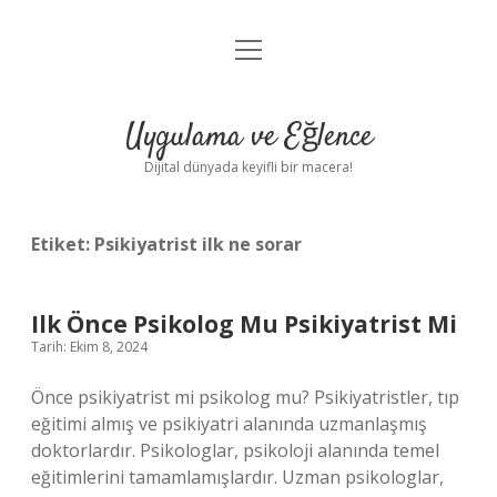
menüyü
Anasayfa
aç
Gizlilik Politikası
Uygulama ve Eğlence
Yasal Uyarı
Dijital dünyada keyifli bir macera!
Hakkımızda
Etiket:
Psikiyatrist ilk ne sorar
Ilk Önce Psikolog Mu Psikiyatrist Mi
Tarih: Ekim 8, 2024
Önce psikiyatrist mi psikolog mu? Psikiyatristler, tıp
eğitimi almış ve psikiyatri alanında uzmanlaşmış
doktorlardır. Psikologlar, psikoloji alanında temel
eğitimlerini tamamlamışlardır. Uzman psikologlar,