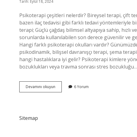
Tarih: Eylül 18, 2024
Psikoterapi çeşitleri nelerdir? Bireysel terapi, çift te
bazen ilaç tedavisi gibi farklı tedavi yöntemleriyle bir
terapi; Güçlü çağdaş bilimsel altyapıya sahip, hızlı 
sorunlarda kullanılabilen son derece güvenilir ve geç
Hangi farklı psikoterapi okulları vardır? Günümüzde 
psikodinamik, bilişsel davranışçı terapi, şema terapi
hangi hastalıklara iyi gelir? Psikoterapi kimlere yön
bozuklukları veya travma sonrası stres bozukluğu
Kaç
Devamını okuyun
6 Yorum
Çeşit
Psikoterapi
Vardır
Sitemap