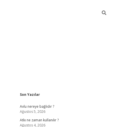
Sidebar
Son Yazılar
hiltonbet günce
Avlu nereye bağlıdır ?
Ağustos 5, 2026
Atkı ne zaman kullanılır ?
Ağustos 4, 2026