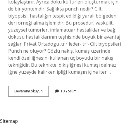
kolaylaştırır. Ayrıca doku kültürleri oluşturmak için
de bir yöntemdir. Sağlıkta punch nedir? Cilt
biyopsisi, hastalığın tespit edildiği yaralı bölgeden
deri örneği alma işlemidir. Bu prosedür, vaskülit,
yüzeysel tümörler, inflamatuar hastalıklar ve bağ
dokusu hastalıklarının teşhisinde büyük bir avantaj
sağlar. Privat Ortadogu .tr › leder-.tr › Cilt biyopsileri
Punch ne oluyor? Gözlü nakış, kumaş üzerinde
kendi özel iğnesini kullanan üç boyutlu bir nakış
tekniğidir. Bu teknikte, dikiş iğnesi kumaşı delmez,
iğne yüzeyde kalırken ipliği kumaşın içine iter.…
Punch
Devamını okuyun
10 Yorum
Nedir
Tip
Sitemap