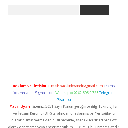
Arama
bet güncel
Reklam ve İletişim:
E-mail:
backlinkpaneli@gmail.com
Teams:
forumhizmeti@gmail.com
Whatsapp: 0262 606 0 726
Telegram:
@karabul
Yasal Uyarı:
Sitemiz, 5651 Sayılı Kanun gereğince Bilgi Teknolojileri
ve İletişim Kurumu (BTK) tarafından onaylanmış bir Yer Sağlayıcı
olarak hizmet vermektedir. Bu nedenle, sitedeki içerikleri proaktif
olarak denetleme veya araştırma yükümlülüğümüz bulunmamaktadır.