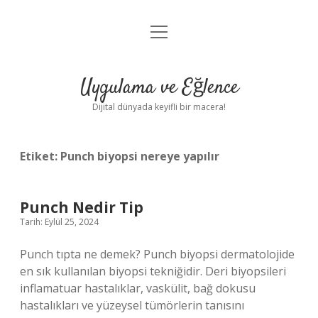
menüyü
Anasayfa
aç
Gizlilik Politikası
Uygulama ve Eğlence
Yasal Uyarı
Dijital dünyada keyifli bir macera!
Hakkımızda
Etiket:
Punch biyopsi nereye yapılır
Punch Nedir Tip
Tarih: Eylül 25, 2024
Punch tıpta ne demek? Punch biyopsi dermatolojide
en sık kullanılan biyopsi tekniğidir. Deri biyopsileri
inflamatuar hastalıklar, vaskülit, bağ dokusu
hastalıkları ve yüzeysel tümörlerin tanısını