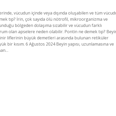
rinde, vücudun içinde veya dışında oluşabilen ve tüm vücud
demek tıp? İrin, çok sayıda ölü nötrofil, mikroorganizma ve
lunduğu bölgeden dolaşıma sızabilir ve vücudun farklı
urum olan apselere neden olabilir. Pontin ne demek tıp? Beyi
inir liflerinin büyük demetleri arasında bulunan retiküler
 bir kısım. 6 Ağustos 2024 Beyin yapısı, uzunlamasına ve
unan…