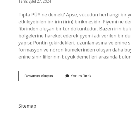
Tarih: Eylül 27, 2024
Tıpta PÜY ne demek? Apse, vücudun herhangi bir ye
etkileyebilen bir irin (irin) birikmesidir. Piyemi ne 
fibrinden oluşan bir tür döküntüdür. Bazen irin bu
bölgelerine hareket ederek pyemi adı verilen bir d
yapısı: Pontin çekirdekleri, uzunlamasına ve enine s
formasyon ve nöron kümelerinden oluşan daha büyük
enine sinir liflerinin büyük demetleri arasında bul
Puy
Devamını okuyun
Yorum Bırak
Ne
Demek
Tıp
Sitemap