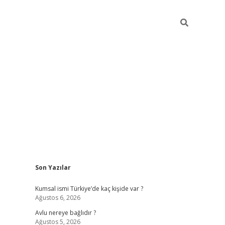
Sidebar
Son Yazılar
hiltonbet günc
Kumsal ismi Türkiye’de kaç kişide var ?
Ağustos 6, 2026
Avlu nereye bağlıdır ?
Ağustos 5, 2026