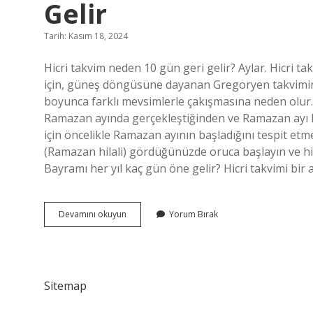
Gelir
Tarih: Kasım 18, 2024
Hicri takvim neden 10 gün geri gelir? Aylar. Hicri t
için, güneş döngüsüne dayanan Gregoryen takviminde
boyunca farklı mevsimlerle çakışmasına neden olur
Ramazan ayında gerçekleştiğinden ve Ramazan ayı h
için öncelikle Ramazan ayının başladığını tespit etm
(Ramazan hilali) gördüğünüzde oruca başlayın ve hi
Bayramı her yıl kaç gün öne gelir? Hicri takvimi bir 
Ramazan
Devamını okuyun
Yorum Bırak
Ayı
Her
Sene
Neden
11
Sitemap
Gün
Önce