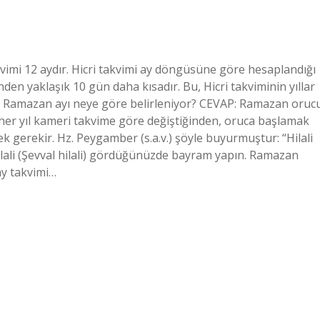
akvimi 12 aydır. Hicri takvimi ay döngüsüne göre hesaplandığı
n yaklaşık 10 gün daha kısadır. Bu, Hicri takviminin yıllar
. Ramazan ayı neye göre belirleniyor? CEVAP: Ramazan oruc
er yıl kameri takvime göre değiştiğinden, oruca başlamak
ek gerekir. Hz. Peygamber (s.a.v.) şöyle buyurmuştur: “Hilali
lali (Şevval hilali) gördüğünüzde bayram yapın. Ramazan
ay takvimi…