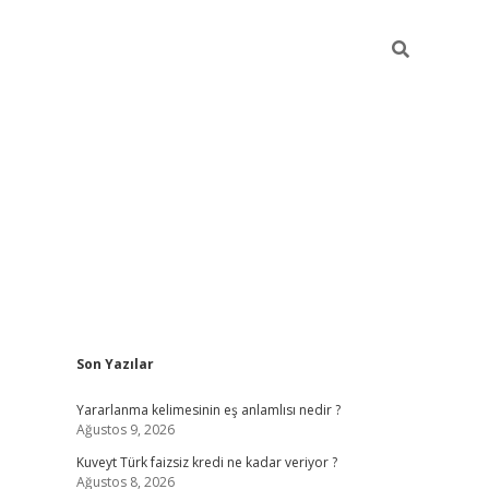
Sidebar
Son Yazılar
hiltonbet günce
Yararlanma kelimesinin eş anlamlısı nedir ?
Ağustos 9, 2026
Kuveyt Türk faizsiz kredi ne kadar veriyor ?
Ağustos 8, 2026