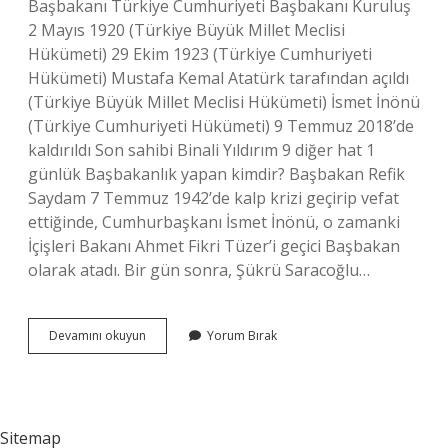
Başbakanı Türkiye Cumhuriyeti Başbakanı Kuruluş
2 Mayıs 1920 (Türkiye Büyük Millet Meclisi
Hükümeti) 29 Ekim 1923 (Türkiye Cumhuriyeti
Hükümeti) Mustafa Kemal Atatürk tarafından açıldı
(Türkiye Büyük Millet Meclisi Hükümeti) İsmet İnönü
(Türkiye Cumhuriyeti Hükümeti) 9 Temmuz 2018’de
kaldırıldı Son sahibi Binali Yıldırım 9 diğer hat 1
günlük Başbakanlık yapan kimdir? Başbakan Refik
Saydam 7 Temmuz 1942’de kalp krizi geçirip vefat
ettiğinde, Cumhurbaşkanı İsmet İnönü, o zamanki
İçişleri Bakanı Ahmet Fikri Tüzer’i geçici Başbakan
olarak atadı. Bir gün sonra, Şükrü Saracoğlu…
Şu
Devamını okuyun
Yorum Bırak
Anki
Başbakanı
Kim
Sitemap