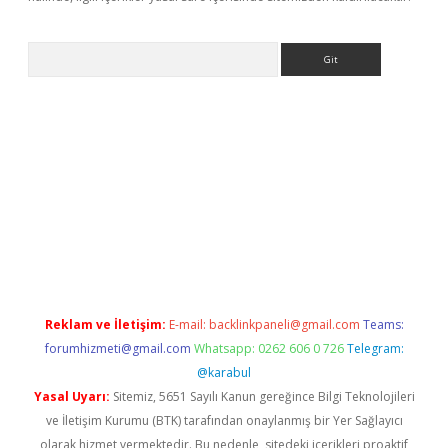
Arama
bet güncel
Reklam ve İletişim:
E-mail:
backlinkpaneli@gmail.com
Teams:
forumhizmeti@gmail.com
Whatsapp: 0262 606 0 726
Telegram:
@karabul
Yasal Uyarı:
Sitemiz, 5651 Sayılı Kanun gereğince Bilgi Teknolojileri
ve İletişim Kurumu (BTK) tarafından onaylanmış bir Yer Sağlayıcı
olarak hizmet vermektedir. Bu nedenle, sitedeki içerikleri proaktif