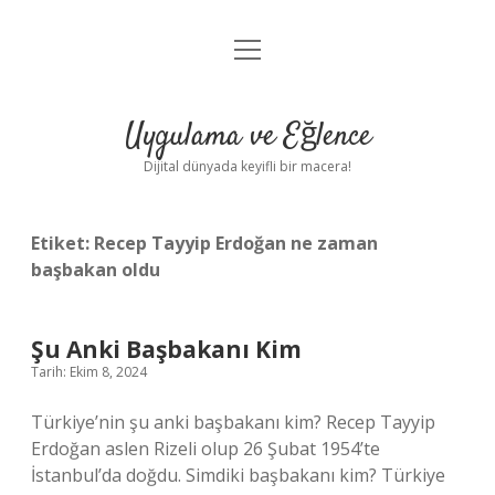
menüyü
Anasayfa
aç
Gizlilik Politikası
Uygulama ve Eğlence
Yasal Uyarı
Dijital dünyada keyifli bir macera!
Hakkımızda
Etiket:
Recep Tayyip Erdoğan ne zaman
başbakan oldu
Şu Anki Başbakanı Kim
Tarih: Ekim 8, 2024
Türkiye’nin şu anki başbakanı kim? Recep Tayyip
Erdoğan aslen Rizeli olup 26 Şubat 1954’te
İstanbul’da doğdu. Simdiki başbakanı kim? Türkiye