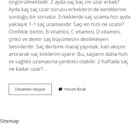
öngörülmektedir. 2 ayda saç kaç cm uzar erkek?
Ayda kaç saç uzar sorusu erkeklerin de kendilerine
sorduğu bir sorudur. Erkeklerde saç uzama hızı ayda
yaklaşık 1-1 saç uzamasıdır. Saçı en hızlı ne uzatır?
Özellikle biotin, B vitamini, C vitamini, D vitamini,
çinko ve demir saç büyümesini destekleyen
besinlerdir. Saç derisine masaj yapmak, kan akışını
artırarak saç köklerini uyarır. Bu, saçların daha hızlı
ve sağlıklı uzamasına yardımcı olabilir. 2 haftada saç
ne kadar uzar?…
Bir
Devamını okuyun
Yorum Bırak
Erkek
Saçı
1
Haftada
Ne
Sitemap
Kadar
Uzar