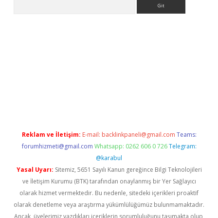
Arama
bet güncel
Reklam ve İletişim:
E-mail:
backlinkpaneli@gmail.com
Teams:
forumhizmeti@gmail.com
Whatsapp: 0262 606 0 726
Telegram:
@karabul
Yasal Uyarı:
Sitemiz, 5651 Sayılı Kanun gereğince Bilgi Teknolojileri
ve İletişim Kurumu (BTK) tarafından onaylanmış bir Yer Sağlayıcı
olarak hizmet vermektedir. Bu nedenle, sitedeki içerikleri proaktif
olarak denetleme veya araştırma yükümlülüğümüz bulunmamaktadır.
Ancak, üyelerimiz yazdıkları içeriklerin sorumluluğunu taşımakta olup,