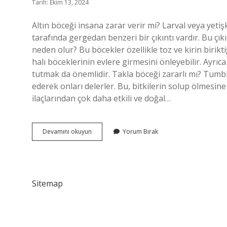
Tarih: Ekim 13, 2024
Altın böceği insana zarar verir mi? Larval veya yetiş
tarafında gergedan benzeri bir çıkıntı vardır. Bu ç
neden olur? Bu böcekler özellikle toz ve kirin birikti
halı böceklerinin evlere girmesini önleyebilir. Ayrı
tutmak da önemlidir. Takla böceği zararlı mı? Tumble
ederek onları delerler. Bu, bitkilerin solup ölmesine 
ilaçlarından çok daha etkili ve doğal…
Altundiş
Devamını okuyun
Yorum Bırak
Böceği
Zararlı
Mı
Sitemap