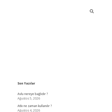
Sidebar
Son Yazılar
hiltonbet günce
Avlu nereye bağlıdır ?
Ağustos 5, 2026
Atkı ne zaman kullanılır ?
Ağustos 4, 2026