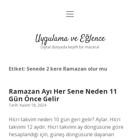
menüyü
Anasayfa
aç
Gizlilik Politikası
Uygulama ve Eğlence
Yasal Uyarı
Dijital dünyada keyifli bir macera!
Hakkımızda
Etiket:
Senede 2 kere Ramazan olur mu
Ramazan Ayı Her Sene Neden 11
Gün Önce Gelir
Tarih: Kasım 18, 2024
Hicri takvim neden 10 gün geri gelir? Aylar. Hicri
takvimi 12 aydır. Hicri takvimi ay döngüsüne göre
hesaplandığı için, güneş döngüsüne dayanan