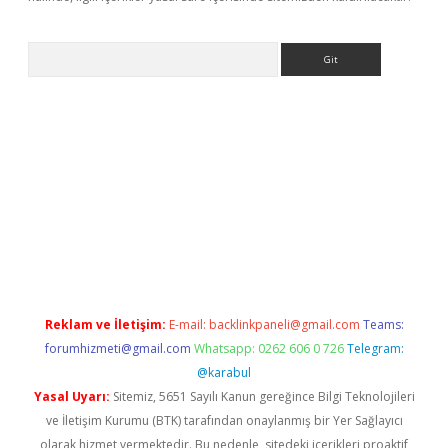
Arama
et güncel
Reklam ve İletişim:
E-mail:
backlinkpaneli@gmail.com
Teams:
forumhizmeti@gmail.com
Whatsapp: 0262 606 0 726
Telegram:
@karabul
Yasal Uyarı:
Sitemiz, 5651 Sayılı Kanun gereğince Bilgi Teknolojileri
ve İletişim Kurumu (BTK) tarafından onaylanmış bir Yer Sağlayıcı
olarak hizmet vermektedir. Bu nedenle, sitedeki içerikleri proaktif