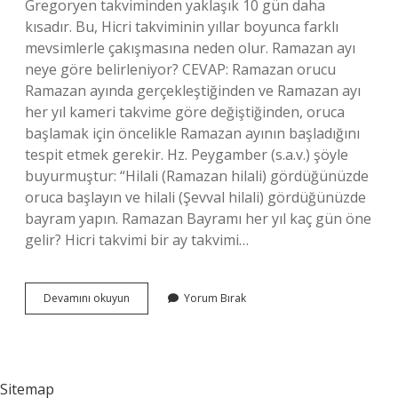
Gregoryen takviminden yaklaşık 10 gün daha
kısadır. Bu, Hicri takviminin yıllar boyunca farklı
mevsimlerle çakışmasına neden olur. Ramazan ayı
neye göre belirleniyor? CEVAP: Ramazan orucu
Ramazan ayında gerçekleştiğinden ve Ramazan ayı
her yıl kameri takvime göre değiştiğinden, oruca
başlamak için öncelikle Ramazan ayının başladığını
tespit etmek gerekir. Hz. Peygamber (s.a.v.) şöyle
buyurmuştur: “Hilali (Ramazan hilali) gördüğünüzde
oruca başlayın ve hilali (Şevval hilali) gördüğünüzde
bayram yapın. Ramazan Bayramı her yıl kaç gün öne
gelir? Hicri takvimi bir ay takvimi…
Ramazan
Devamını okuyun
Yorum Bırak
Ayı
Her
Sene
Neden
11
Sitemap
Gün