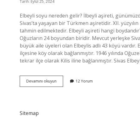
Tarih: Eylül 25, 2024
Elbeyli soyu nereden gelir? İlbeyli aşireti, günümüz
Sivas’ta yaşayan bir Türkmen aşiretidir. XII. yüzyıl
tahmin edilmektedir. Elbeyli aşireti hangi boydandır
Oğuzların 24 boyundan biridir. Mevcut yerleşke Sivas
büyük aile üyeleri olan Elbeylis adlı 43 köyü vardır. E
ilçesine köy olarak bağlanmıştır. 1946 yılında Oğuzeli 
tekrar ilçe olarak Kilis iline bağlanmıştır. Sivas Elbey
Elbeyli
Devamını okuyun
12 Yorum
Soyu
Nereden
Gelmektedir
Sitemap