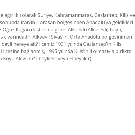
de ağırlıklı olarak Suriye, Kahramanmaraş, Gaziantep, Kilis ve
ın sonunda İran’ın Horasan bölgesinden Anadolu’ya geldikleri
? Oğuz Kağan destanına göre, Alkaevli (Alkarevli) boyu,
 civarındadır. Alkaevli Sivas’ın, Orta Anadolu bölgesinin en
lbeyli nereye ait? İlçemiz 1931 yılında Gaziantep’in Kilis
ilçesine bağlanmış, 1995 yılında Kilis’in il olmasıyla birlikte
li Köyü Alevi mi? İlbeyliler (veya Elbeyliler),…