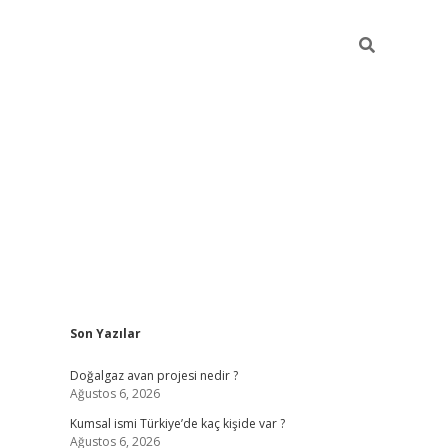
Sidebar
Son Yazılar
hiltonbet günce
Doğalgaz avan projesi nedir ?
Ağustos 6, 2026
Kumsal ismi Türkiye’de kaç kişide var ?
Ağustos 6, 2026