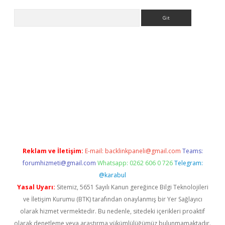
Arama
bet güncel
Reklam ve İletişim:
E-mail:
backlinkpaneli@gmail.com
Teams:
forumhizmeti@gmail.com
Whatsapp: 0262 606 0 726
Telegram:
@karabul
Yasal Uyarı:
Sitemiz, 5651 Sayılı Kanun gereğince Bilgi Teknolojileri
ve İletişim Kurumu (BTK) tarafından onaylanmış bir Yer Sağlayıcı
olarak hizmet vermektedir. Bu nedenle, sitedeki içerikleri proaktif
olarak denetleme veya araştırma yükümlülüğümüz bulunmamaktadır.