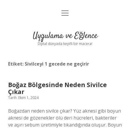
menüyü
Anasayfa
aç
Gizlilik Politikası
Uygulama ve Eğlence
Yasal Uyarı
Dijital dünyada keyifli bir macera!
Hakkımızda
Etiket:
Sivilceyi 1 gecede ne geçirir
Boğaz Bölgesinde Neden Sivilce
Çıkar
Tarih: Ekim 1, 2024
Boğazdan neden sivilce çıkar? Yüz aknesi gibi boyun
aknesi de gözenekler ölü deri hücreleri, bakteriler
ve aşırı sebum üretimiyle tıkandığında oluşur. Boyun