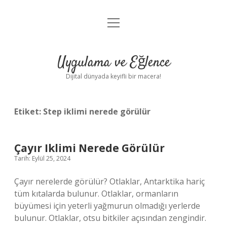
menüyü
Anasayfa
aç
Gizlilik Politikası
Uygulama ve Eğlence
Yasal Uyarı
Dijital dünyada keyifli bir macera!
Hakkımızda
Etiket:
Step iklimi nerede görülür
Çayır Iklimi Nerede Görülür
Tarih: Eylül 25, 2024
Çayır nerelerde görülür? Otlaklar, Antarktika hariç
tüm kıtalarda bulunur. Otlaklar, ormanların
büyümesi için yeterli yağmurun olmadığı yerlerde
bulunur. Otlaklar, otsu bitkiler açısından zengindir.