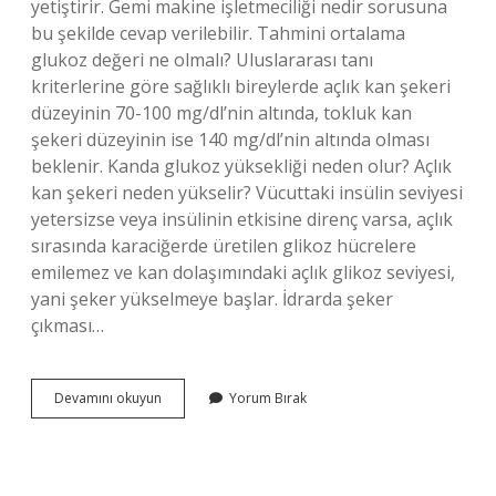
yetiştirir. Gemi makine işletmeciliği nedir sorusuna
bu şekilde cevap verilebilir. Tahmini ortalama
glukoz değeri ne olmalı? Uluslararası tanı
kriterlerine göre sağlıklı bireylerde açlık kan şekeri
düzeyinin 70-100 mg/dl’nin altında, tokluk kan
şekeri düzeyinin ise 140 mg/dl’nin altında olması
beklenir. Kanda glukoz yüksekliği neden olur? Açlık
kan şekeri neden yükselir? Vücuttaki insülin seviyesi
yetersizse veya insülinin etkisine direnç varsa, açlık
sırasında karaciğerde üretilen glikoz hücrelere
emilemez ve kan dolaşımındaki açlık glikoz seviyesi,
yani şeker yükselmeye başlar. İdrarda şeker
çıkması…
Gmı
Devamını okuyun
Yorum Bırak
Ne
Demek