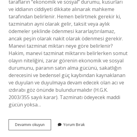
tarafların “ekonomik ve sosyal” durumu, kusurları
ve iddianın ciddiyeti dikkate alınarak mahkeme
tarafından belirlenir. Hemen belirtmek gerekir ki,
tazminatın ayni olarak gelir, taksit veya aylık
ödemeler şeklinde ödenmesi kararlaştırılamaz,
ancak peşin olarak nakit olarak ödenmesi gerekir.
Manevi tazminat miktarı neye göre belirlenir?
Hakim, manevi tazminat miktarını belirlerken somut
olayın niteliğini, zarar görenin ekonomik ve sosyal
durumunu, paranın satın alma gücünü, sakatlığın
derecesini ve bedensel güç kaybından kaynaklanan
ve duyulan ve duyulmaya devam edecek olan acı ve
ızdırabı göz önünde bulundurmalıdır (H.G.K.
2003/355 sayılı karar). Tazminatı ödeyecek maddi
gücün yoksa…
Boşanmada
Devamını okuyun
Yorum Bırak
Manevi
Tazminat