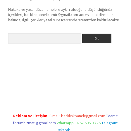
Hukuka ve yasal düzenlemelere aykırı olduğunu düşündüğünüz
içerikleri,
backlinkpanelicomtr@gmail.com
adresine bildirmeniz
halinde, ilgili içerikler yasal süre içerisinde sitemizden kaldırılacaktır.
Arama
et güncel
Reklam ve İletişim:
E-mail:
backlinkpaneli@gmail.com
Teams:
forumhizmeti@gmail.com
Whatsapp: 0262 606 0 726
Telegram:
@karabul