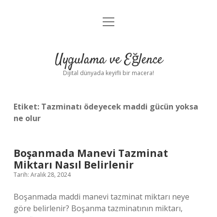
menüyü
Anasayfa
aç
Gizlilik Politikası
Uygulama ve Eğlence
Yasal Uyarı
Dijital dünyada keyifli bir macera!
Hakkımızda
Etiket:
Tazminatı ödeyecek maddi gücün yoksa
ne olur
Boşanmada Manevi Tazminat
Miktarı Nasıl Belirlenir
Tarih: Aralık 28, 2024
Boşanmada maddi manevi tazminat miktarı neye
göre belirlenir? Boşanma tazminatının miktarı,