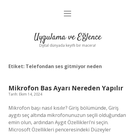
menüyü
Anasayfa
aç
Gizlilik Politikası
Uygulama ve Eğlence
Yasal Uyarı
Dijital dünyada keyifli bir macera!
Hakkımızda
Etiket:
Telefondan ses gitmiyor neden
Mikrofon Bas Ayarı Nereden Yapılır
Tarih: Ekim 14, 2024
Mikrofon başı nasıl kısılır? Giriş bölümünde, Giriş
aygıtı seç altında mikrofonunuzun seçili olduğundan
emin olun, ardından Aygıt Özellikleri’ni seçin.
Microsoft Özellikleri penceresindeki Düzeyler