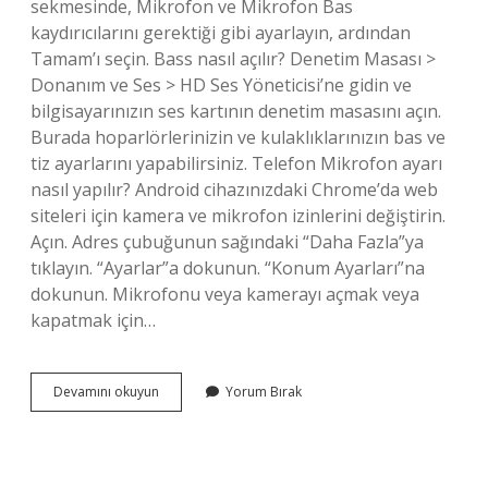
sekmesinde, Mikrofon ve Mikrofon Bas
kaydırıcılarını gerektiği gibi ayarlayın, ardından
Tamam’ı seçin. Bass nasıl açılır? Denetim Masası >
Donanım ve Ses > HD Ses Yöneticisi’ne gidin ve
bilgisayarınızın ses kartının denetim masasını açın.
Burada hoparlörlerinizin ve kulaklıklarınızın bas ve
tiz ayarlarını yapabilirsiniz. Telefon Mikrofon ayarı
nasıl yapılır? Android cihazınızdaki Chrome’da web
siteleri için kamera ve mikrofon izinlerini değiştirin.
Açın. Adres çubuğunun sağındaki “Daha Fazla”ya
tıklayın. “Ayarlar”a dokunun. “Konum Ayarları”na
dokunun. Mikrofonu veya kamerayı açmak veya
kapatmak için…
Mikrofon
Devamını okuyun
Yorum Bırak
Bas
Ayarı
Nereden
Yapılır