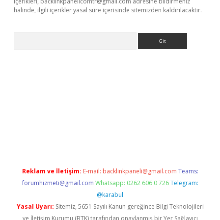
içerikleri,
backlinkpanelicomtr@gmail.com
adresine bildirmeniz
halinde, ilgili içerikler yasal süre içerisinde sitemizden kaldırılacaktır.
Arama
bet güncel
Reklam ve İletişim:
E-mail:
backlinkpaneli@gmail.com
Teams:
forumhizmeti@gmail.com
Whatsapp: 0262 606 0 726
Telegram:
@karabul
Yasal Uyarı:
Sitemiz, 5651 Sayılı Kanun gereğince Bilgi Teknolojileri
ve İletişim Kurumu (BTK) tarafından onaylanmış bir Yer Sağlayıcı