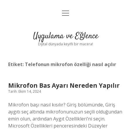
menüyü
Anasayfa
aç
Gizlilik Politikası
Uygulama ve Eğlence
Yasal Uyarı
Dijital dünyada keyifli bir macera!
Hakkımızda
Etiket:
Telefonun mikrofon özelliği nasıl açılır
Mikrofon Bas Ayarı Nereden Yapılır
Tarih: Ekim 14, 2024
Mikrofon başı nasıl kısılır? Giriş bölümünde, Giriş
aygıtı seç altında mikrofonunuzun seçili olduğundan
emin olun, ardından Aygıt Özellikleri’ni seçin.
Microsoft Özellikleri penceresindeki Düzeyler