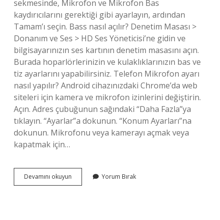
sekmesinde, Mikrofon ve Mikrofon Bas
kaydırıcılarını gerektiği gibi ayarlayın, ardından
Tamam’ı seçin. Bass nasıl açılır? Denetim Masası >
Donanım ve Ses > HD Ses Yöneticisi’ne gidin ve
bilgisayarınızın ses kartının denetim masasını açın.
Burada hoparlörlerinizin ve kulaklıklarınızın bas ve
tiz ayarlarını yapabilirsiniz. Telefon Mikrofon ayarı
nasıl yapılır? Android cihazınızdaki Chrome’da web
siteleri için kamera ve mikrofon izinlerini değiştirin.
Açın. Adres çubuğunun sağındaki “Daha Fazla”ya
tıklayın. “Ayarlar”a dokunun. “Konum Ayarları”na
dokunun. Mikrofonu veya kamerayı açmak veya
kapatmak için…
Mikrofon
Devamını okuyun
Yorum Bırak
Bas
Ayarı
Nereden
Yapılır