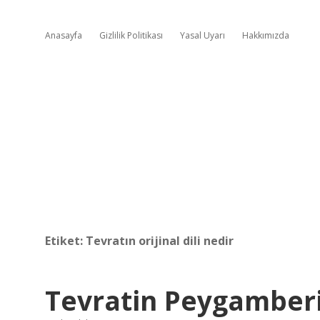
Anasayfa
Gizlilik Politikası
Yasal Uyarı
Hakkımızda
Etiket:
Tevratın orijinal dili nedir
Tevratin Peygamber