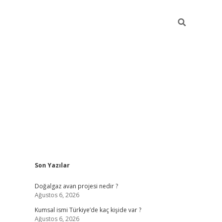
Sidebar
Son Yazılar
hiltonbet günce
Doğalgaz avan projesi nedir ?
Ağustos 6, 2026
Kumsal ismi Türkiye’de kaç kişide var ?
Ağustos 6, 2026