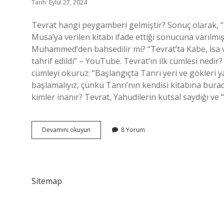
Tarih: Eylül 27, 2024
Tevrat hangi peygamberi gelmiştir? Sonuç olarak, “T
Musa’ya verilen kitabı ifade ettiği sonucuna varılmış
Muhammed’den bahsedilir mi? “Tevrat’ta Kabe, İsa
tahrif edildi” – YouTube. Tevrat’ın ilk cümlesi nedir?
cümleyi okuruz: “Başlangıçta Tanrı yeri ve gökleri ya
başlamalıyız, çünkü Tanrı’nın kendisi kitabına burad
kimler inanır? Tevrat, Yahudilerin kutsal saydığı ve “
Tevratin
Devamını okuyun
8 Yorum
Peygamberi
Kim
Sitemap