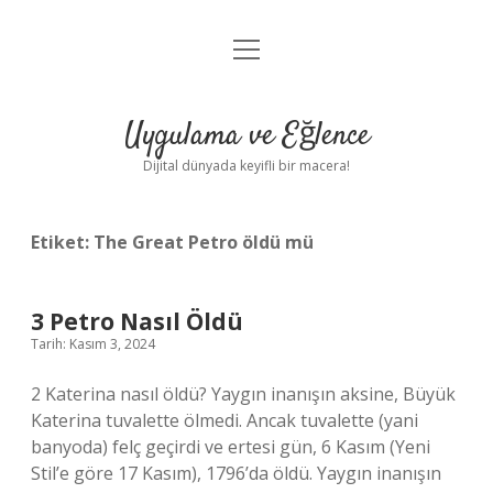
menüyü
Anasayfa
aç
Gizlilik Politikası
Uygulama ve Eğlence
Yasal Uyarı
Dijital dünyada keyifli bir macera!
Hakkımızda
Etiket:
The Great Petro öldü mü
3 Petro Nasıl Öldü
Tarih: Kasım 3, 2024
2 Katerina nasıl öldü? Yaygın inanışın aksine, Büyük
Katerina tuvalette ölmedi. Ancak tuvalette (yani
banyoda) felç geçirdi ve ertesi gün, 6 Kasım (Yeni
Stil’e göre 17 Kasım), 1796’da öldü. Yaygın inanışın