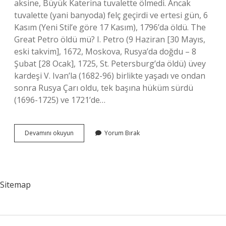
aksine, Büyük Katerina tuvalette ölmedi. Ancak
tuvalette (yani banyoda) felç geçirdi ve ertesi gün, 6
Kasım (Yeni Stil’e göre 17 Kasım), 1796’da öldü. The
Great Petro öldü mü? I. Petro (9 Haziran [30 Mayıs,
eski takvim], 1672, Moskova, Rusya’da doğdu – 8
Şubat [28 Ocak], 1725, St. Petersburg’da öldü) üvey
kardeşi V. Ivan’la (1682-96) birlikte yaşadı ve ondan
sonra Rusya Çarı oldu, tek başına hüküm sürdü
(1696-1725) ve 1721’de…
3
Devamını okuyun
Yorum Bırak
Petro
Nasıl
Öldü
Sitemap