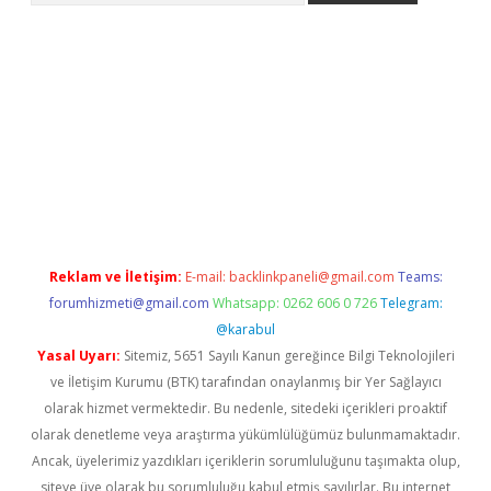
bet güncel
Reklam ve İletişim:
E-mail:
backlinkpaneli@gmail.com
Teams:
forumhizmeti@gmail.com
Whatsapp: 0262 606 0 726
Telegram:
@karabul
Yasal Uyarı:
Sitemiz, 5651 Sayılı Kanun gereğince Bilgi Teknolojileri
ve İletişim Kurumu (BTK) tarafından onaylanmış bir Yer Sağlayıcı
olarak hizmet vermektedir. Bu nedenle, sitedeki içerikleri proaktif
olarak denetleme veya araştırma yükümlülüğümüz bulunmamaktadır.
Ancak, üyelerimiz yazdıkları içeriklerin sorumluluğunu taşımakta olup,
siteye üye olarak bu sorumluluğu kabul etmiş sayılırlar. Bu internet