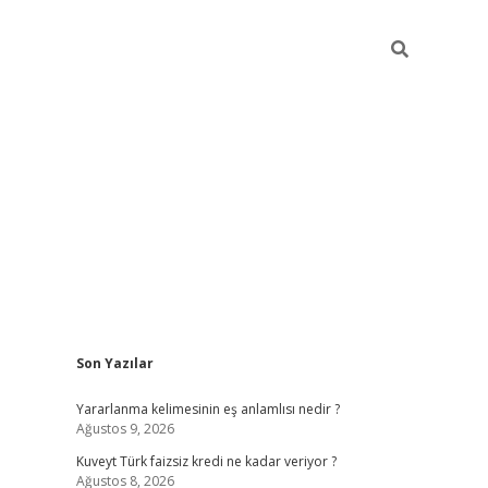
Sidebar
Son Yazılar
hiltonbet güncel
Yararlanma kelimesinin eş anlamlısı nedir ?
Ağustos 9, 2026
Kuveyt Türk faizsiz kredi ne kadar veriyor ?
Ağustos 8, 2026