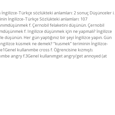
İngilizce-Türkçe sözlükteki anlamları: 2 sonuç Düşünceler i.
in İngilizce-Türkçe Sözlükteki anlamları: 107
anımdüşünmek f. Çernobil felaketini düşünün. Çernobil
mdüşünmek f. Ingilizce düşünmek için ne yapmalı? İngilizce
le düşünün. Her gün yaptığınız bir şeyi İngilizce yapın. Gün
. Ingilizce küsmek ne demek? “kusmek” teriminin İngilizce-
e1Genel kullanımbe cross f. Öğrencisine kızmıştı.
anımbe angry f.3Genel kullanımget angry/get annoyed (at