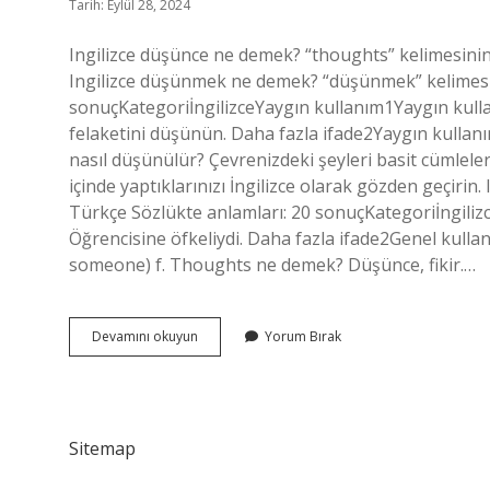
Tarih: Eylül 28, 2024
Ingilizce düşünce ne demek? “thoughts” kelimesinin 
Ingilizce düşünmek ne demek? “düşünmek” kelimesin
sonuçKategoriİngilizceYaygın kullanım1Yaygın kull
felaketini düşünün. Daha fazla ifade2Yaygın kullanı
nasıl düşünülür? Çevrenizdeki şeyleri basit cümleler
içinde yaptıklarınızı İngilizce olarak gözden geçirin
Türkçe Sözlükte anlamları: 20 sonuçKategoriİngilizc
Öğrencisine öfkeliydi. Daha fazla ifade2Genel kull
someone) f. Thoughts ne demek? Düşünce, fikir.…
Ingilizce
Devamını okuyun
Yorum Bırak
Düşün
Ne
Demek
Sitemap