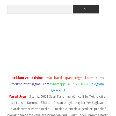
Arama
bet güncel
Reklam ve İletişim:
E-mail:
backlinkpaneli@gmail.com
Teams:
forumhizmeti@gmail.com
Whatsapp: 0262 606 0 726
Telegram:
@karabul
Yasal Uyarı:
Sitemiz, 5651 Sayılı Kanun gereğince Bilgi Teknolojileri
ve İletişim Kurumu (BTK) tarafından onaylanmış bir Yer Sağlayıcı
olarak hizmet vermektedir. Bu nedenle, sitedeki içerikleri proaktif
olarak denetleme veya araştırma yükümlülüğümüz bulunmamaktadır.