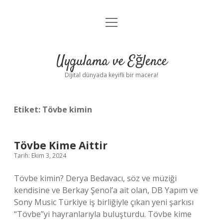
menüyü
Anasayfa
aç
Gizlilik Politikası
Uygulama ve Eğlence
Yasal Uyarı
Dijital dünyada keyifli bir macera!
Hakkımızda
Etiket:
Tövbe kimin
Tövbe Kime Aittir
Tarih: Ekim 3, 2024
Tövbe kimin? Derya Bedavacı, söz ve müziği
kendisine ve Berkay Şenol’a ait olan, DB Yapım ve
Sony Music Türkiye iş birliğiyle çıkan yeni şarkısı
“Tövbe”yi hayranlarıyla buluşturdu. Tövbe kime