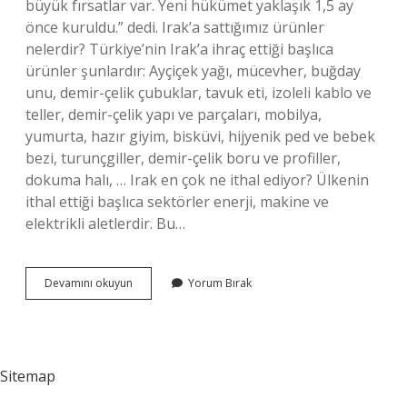
büyük fırsatlar var. Yeni hükümet yaklaşık 1,5 ay
önce kuruldu.” dedi. Irak’a sattığımız ürünler
nelerdir? Türkiye’nin Irak’a ihraç ettiği başlıca
ürünler şunlardır: Ayçiçek yağı, mücevher, buğday
unu, demir-çelik çubuklar, tavuk eti, izoleli kablo ve
teller, demir-çelik yapı ve parçaları, mobilya,
yumurta, hazır giyim, bisküvi, hijyenik ped ve bebek
bezi, turunçgiller, demir-çelik boru ve profiller,
dokuma halı, … Irak en çok ne ithal ediyor? Ülkenin
ithal ettiği başlıca sektörler enerji, makine ve
elektrikli aletlerdir. Bu…
Irak
Devamını okuyun
Yorum Bırak
A
Ne
Satıyoruz
Sitemap