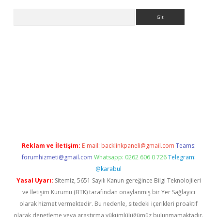
Arama
ltonbet güncel
Reklam ve İletişim:
E-mail:
backlinkpaneli@gmail.com
Teams:
forumhizmeti@gmail.com
Whatsapp: 0262 606 0 726
Telegram:
@karabul
Yasal Uyarı:
Sitemiz, 5651 Sayılı Kanun gereğince Bilgi Teknolojileri
ve İletişim Kurumu (BTK) tarafından onaylanmış bir Yer Sağlayıcı
olarak hizmet vermektedir. Bu nedenle, sitedeki içerikleri proaktif
olarak denetleme veya araştırma yükümlülüğümüz bulunmamaktadır.