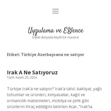
menüyü
Anasayfa
aç
Gizlilik Politikası
Uygulama ve Eğlence
Yasal Uyarı
Dijital dünyada keyifli bir macera!
Hakkımızda
Etiket:
Türkiye Azerbaycana ne satıyor
Irak A Ne Satıyoruz
Tarih: Kasım 20, 2024
Türkiye Irak’a ne satıyor? Irak’a tahıl, bakliyat, yağlı
tohumlar ve ürünleri, kimyasallar, kağıt ve
ormancılık malzemeleri, mobilya ve çelik gibi
ürünlerin ihraç edildiğini belirten Acar, “Irak’ta