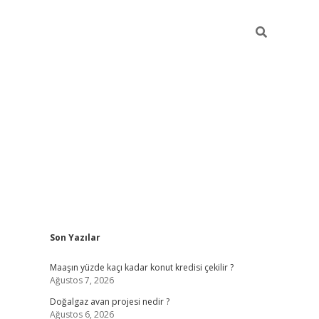
Sidebar
Son Yazılar
hiltonbet günce
Maaşın yüzde kaçı kadar konut kredisi çekilir ?
Ağustos 7, 2026
Doğalgaz avan projesi nedir ?
Ağustos 6, 2026