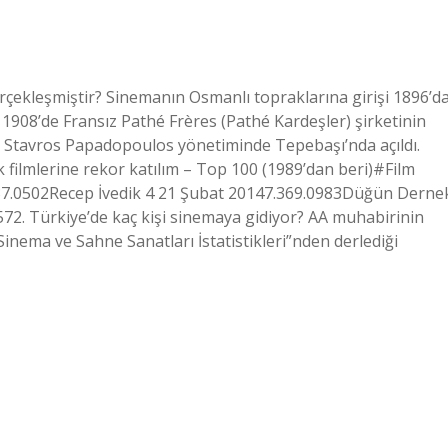
erçekleşmiştir? Sinemanın Osmanlı topraklarına girişi 1896’d
 1908’de Fransız Pathé Frères (Pathé Kardeşler) şirketinin
e Stavros Papadopoulos yönetiminde Tepebaşı’nda açıldı.
k filmlerine rekor katılım – Top 100 (1989’dan beri)#Film
437.0502Recep İvedik 4 21 Şubat 20147.369.0983Düğün Derne
572. Türkiye’de kaç kişi sinemaya gidiyor? AA muhabirinin
Sinema ve Sahne Sanatları İstatistikleri”nden derlediği