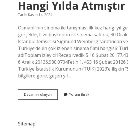
Hangi Yılda Atmıştır
Tarih: Kasım 14, 2024
Osmanlı’nın sinema ile tanışması ilk kez hangi yıl g
gerçekleşti ve başkentin ilk sinema salonu, 30 Ocak
İstanbul temsilcisi Sigmund Weinberg tarafından v
Türkiye’de en çok izlenen sinema filmi hangisi? Tür
adıToplam izleyici1Recep İvedik 5 16 Şubat 20177.
6 Aralık 20136.980.0704Fetih 1. 453 16 Şubat 20126.
Türkiye İstatistik Kurumunun (TÜİK) 2023’e ilişkin “
bilgilere göre, geçen yıl…
Türkiyede
Devamını okuyun
Yorum Bırak
Sinema
Izleyici
Sayısı
En
Çok
Sitemap
Hangi