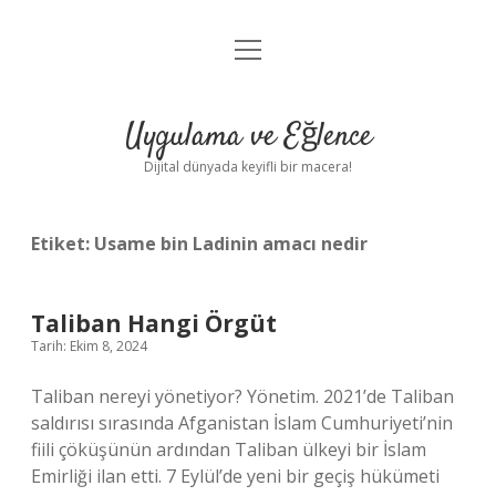
menüyü
Anasayfa
aç
Gizlilik Politikası
Uygulama ve Eğlence
Yasal Uyarı
Dijital dünyada keyifli bir macera!
Hakkımızda
Etiket:
Usame bin Ladinin amacı nedir
Taliban Hangi Örgüt
Tarih: Ekim 8, 2024
Taliban nereyi yönetiyor? Yönetim. 2021’de Taliban
saldırısı sırasında Afganistan İslam Cumhuriyeti’nin
fiili çöküşünün ardından Taliban ülkeyi bir İslam
Emirliği ilan etti. 7 Eylül’de yeni bir geçiş hükümeti