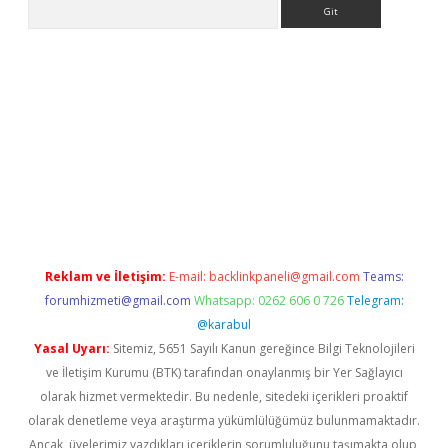
Arama
et güncel
Reklam ve İletişim:
E-mail:
backlinkpaneli@gmail.com
Teams:
forumhizmeti@gmail.com
Whatsapp: 0262 606 0 726
Telegram:
@karabul
Yasal Uyarı:
Sitemiz, 5651 Sayılı Kanun gereğince Bilgi Teknolojileri
ve İletişim Kurumu (BTK) tarafından onaylanmış bir Yer Sağlayıcı
olarak hizmet vermektedir. Bu nedenle, sitedeki içerikleri proaktif
olarak denetleme veya araştırma yükümlülüğümüz bulunmamaktadır.
Ancak, üyelerimiz yazdıkları içeriklerin sorumluluğunu taşımakta olup,