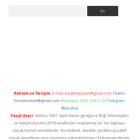
Arama
onbet güncel
Reklam ve İletişim:
E-mail:
backlinkpaneli@gmail.com
Teams:
forumhizmeti@gmail.com
Whatsapp: 0262 606 0 726
Telegram:
@karabul
Yasal Uyarı:
Sitemiz, 5651 Sayılı Kanun gereğince Bilgi Teknolojileri
ve İletişim Kurumu (BTK) tarafından onaylanmış bir Yer Sağlayıcı
olarak hizmet vermektedir. Bu nedenle, sitedeki içerikleri proaktif
olarak denetleme veya araştırma yükümlülüğümüz bulunmamaktadır.