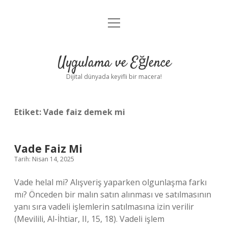
menüyü
Anasayfa
aç
Gizlilik Politikası
Uygulama ve Eğlence
Yasal Uyarı
Dijital dünyada keyifli bir macera!
Hakkımızda
Etiket:
Vade faiz demek mi
Vade Faiz Mi
Tarih: Nisan 14, 2025
Vade helal mi? Alışveriş yaparken olgunlaşma farkı
mı? Önceden bir malın satın alınması ve satılmasının
yanı sıra vadeli işlemlerin satılmasına izin verilir
(Mevilili, Al-İhtiar, II, 15, 18). Vadeli işlem