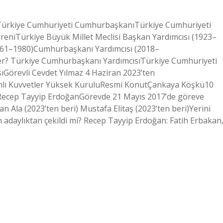
 Türkiye Cumhuriyeti CumhurbaşkanıTürkiye Cumhuriyeti
niTürkiye Büyük Millet Meclisi Başkan Yardımcısı (1923–
961–1980)Cumhurbaşkanı Yardımcısı (2018–
r? Türkiye Cumhurbaşkanı YardımcısıTürkiye Cumhuriyeti
örevli Cevdet Yılmaz 4 Haziran 2023’ten
lahlı Kuvvetler Yüksek KuruluResmi KonutÇankaya Köşkü10
 Recep Tayyip ErdoğanGörevde 21 Mayıs 2017’de göreve
n Ala (2023’ten beri) Mustafa Elitaş (2023’ten beri)Yerini
n adaylıktan çekildi mi? Recep Tayyip Erdoğan: Fatih Erbakan