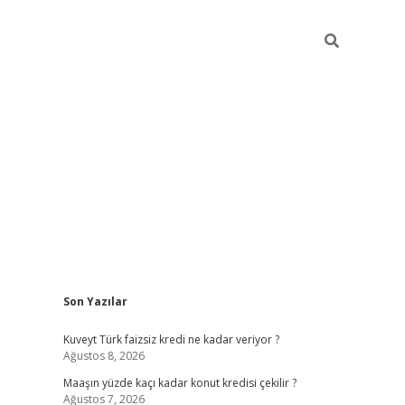
Sidebar
Son Yazılar
hiltonbet günce
Kuveyt Türk faizsiz kredi ne kadar veriyor ?
Ağustos 8, 2026
Maaşın yüzde kaçı kadar konut kredisi çekilir ?
Ağustos 7, 2026