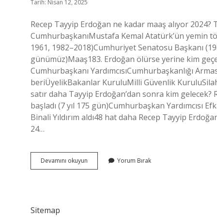
Tarih: Nisan 12, 2025
Recep Tayyip Erdoğan ne kadar maaş alıyor 2024?
CumhurbaşkanıMustafa Kemal Atatürk’ün yemin töre
1961, 1982–2018)Cumhuriyet Senatosu Başkanı (1
günümüz)Maaş183. Erdoğan ölürse yerine kim geçe
Cumhurbaşkanı YardımcısıCumhurbaşkanlığı ArmasıG
beriÜyelikBakanlar KuruluMilli Güvenlik KuruluSi
satır daha Tayyip Erdoğan’dan sonra kim gelecek?
başladı (7 yıl 175 gün)Cumhurbaşkan Yardımcısı Efka
Binali Yıldırım aldı48 hat daha Recep Tayyip Erdoğa
24…
Özel
Devamını okuyun
Yorum Bırak
Erdoğan
Görüşmesi
Ne
Oldu
Sitemap