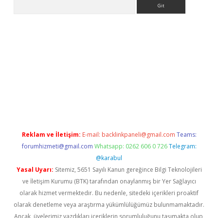
Arama
bet güncel
Reklam ve İletişim:
E-mail:
backlinkpaneli@gmail.com
Teams:
forumhizmeti@gmail.com
Whatsapp: 0262 606 0 726
Telegram:
@karabul
Yasal Uyarı:
Sitemiz, 5651 Sayılı Kanun gereğince Bilgi Teknolojileri
ve İletişim Kurumu (BTK) tarafından onaylanmış bir Yer Sağlayıcı
olarak hizmet vermektedir. Bu nedenle, sitedeki içerikleri proaktif
olarak denetleme veya araştırma yükümlülüğümüz bulunmamaktadır.
Ancak, üyelerimiz yazdıkları içeriklerin sorumluluğunu taşımakta olup,