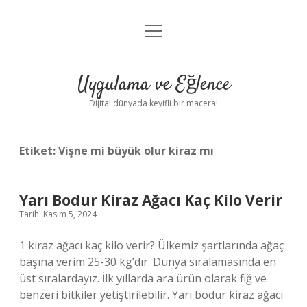
menüyü
Anasayfa
aç
Gizlilik Politikası
Uygulama ve Eğlence
Yasal Uyarı
Dijital dünyada keyifli bir macera!
Hakkımızda
Etiket:
Vişne mi büyük olur kiraz mı
Yarı Bodur Kiraz Ağacı Kaç Kilo Verir
Tarih: Kasım 5, 2024
1 kiraz ağacı kaç kilo verir? Ülkemiz şartlarında ağaç
başına verim 25-30 kg’dır. Dünya sıralamasında en
üst sıralardayız. İlk yıllarda ara ürün olarak fiğ ve
benzeri bitkiler yetiştirilebilir. Yarı bodur kiraz ağacı