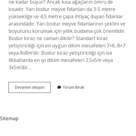
ne kadar büyür? Ancak kısa ağaçların ömrü de
kısadır. Yarı bodur meyve fidanları da 3-5 metre
yüksekliğe ve 4,5 metre çapa ihtiyaç duyan fidanlar
arasındadır. Yarı bodur meyve fidanlarının şeklini ve
boyutunu korumak için yıllık budama çok önemlidir.
Bodur kiraz ne zaman dikilir? Standart kiraz
yetiştiriciliği için en uygun dikim mesafeleri 7×6, 8×7
veya 8x8m’dir. Bodur kiraz yetiştiriciliği için ise
ilkbaharda en iyi dikim mesafeleri 2.5x5m veya
3x5m’dir.…
Yarı
Devamını okuyun
Yorum Bırak
Bodur
Kiraz
Ağacı
Kaç
Kilo
Sitemap
Verir