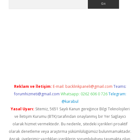
Arama
bet güncel
Reklam ve İletişim:
E-mail:
backlinkpaneli@gmail.com
Teams:
forumhizmeti@gmail.com
Whatsapp: 0262 606 0 726
Telegram:
@karabul
Yasal Uyarı:
Sitemiz, 5651 Sayılı Kanun gereğince Bilgi Teknolojileri
ve İletişim Kurumu (BTK) tarafından onaylanmış bir Yer Sağlayıcı
olarak hizmet vermektedir. Bu nedenle, sitedeki içerikleri proaktif
olarak denetleme veya araştırma yükümlülüğümüz bulunmamaktadır.
Ancak, üyelerimiz yazdıkları içeriklerin sorumluluğunu taşımakta olup,