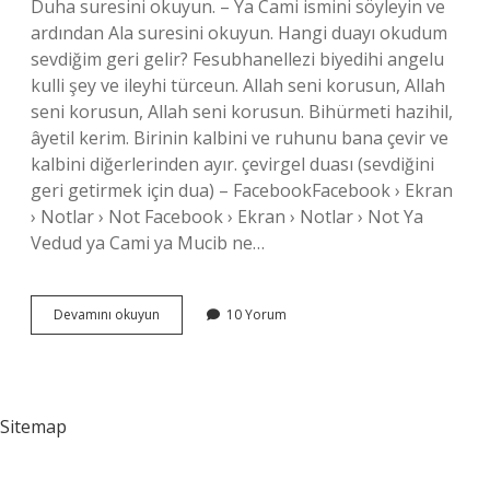
Duha suresini okuyun. – Ya Cami ismini söyleyin ve
ardından Ala suresini okuyun. Hangi duayı okudum
sevdiğim geri gelir? Fesubhanellezi biyedihi angelu
kulli şey ve ileyhi türceun. Allah seni korusun, Allah
seni korusun, Allah seni korusun. Bihürmeti hazihil,
âyetil kerim. Birinin kalbini ve ruhunu bana çevir ve
kalbini diğerlerinden ayır. çevirgel duası (sevdiğini
geri getirmek için dua) – FacebookFacebook › Ekran
› Notlar › Not Facebook › Ekran › Notlar › Not Ya
Vedud ya Cami ya Mucib ne…
Sevdiğine
Devamını okuyun
10 Yorum
Kavuşmak
Için
Hangi
Dua
Okunur
Sitemap