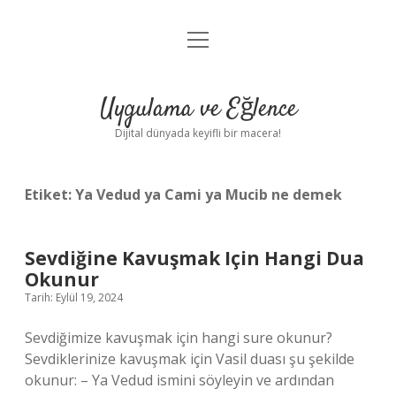
menüyü
Anasayfa
aç
Gizlilik Politikası
Uygulama ve Eğlence
Yasal Uyarı
Dijital dünyada keyifli bir macera!
Hakkımızda
Etiket:
Ya Vedud ya Cami ya Mucib ne demek
Sevdiğine Kavuşmak Için Hangi Dua
Okunur
Tarih: Eylül 19, 2024
Sevdiğimize kavuşmak için hangi sure okunur?
Sevdiklerinize kavuşmak için Vasil duası şu şekilde
okunur: – Ya Vedud ismini söyleyin ve ardından