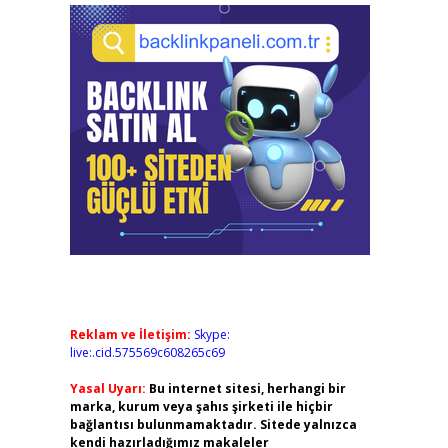
Reklam ve İletişim:
Skype:
live:.cid.575569c608265c69
Yasal Uyarı:
Bu internet sitesi, herhangi bir
marka, kurum veya şahıs şirketi ile hiçbir
bağlantısı bulunmamaktadır. Sitede yalnızca
kendi hazırladığımız makaleler