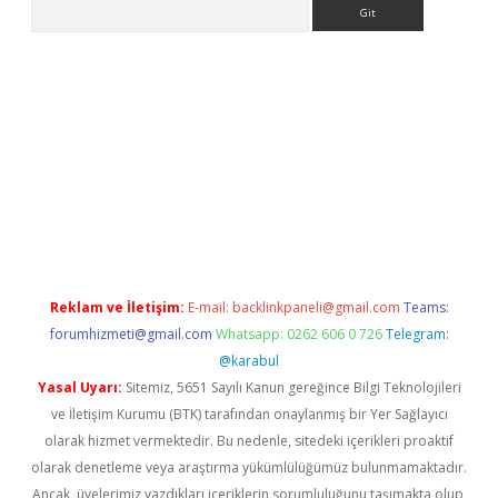
Arama
bet güncel
Reklam ve İletişim:
E-mail:
backlinkpaneli@gmail.com
Teams:
forumhizmeti@gmail.com
Whatsapp: 0262 606 0 726
Telegram:
@karabul
Yasal Uyarı:
Sitemiz, 5651 Sayılı Kanun gereğince Bilgi Teknolojileri
ve İletişim Kurumu (BTK) tarafından onaylanmış bir Yer Sağlayıcı
olarak hizmet vermektedir. Bu nedenle, sitedeki içerikleri proaktif
olarak denetleme veya araştırma yükümlülüğümüz bulunmamaktadır.
Ancak, üyelerimiz yazdıkları içeriklerin sorumluluğunu taşımakta olup,