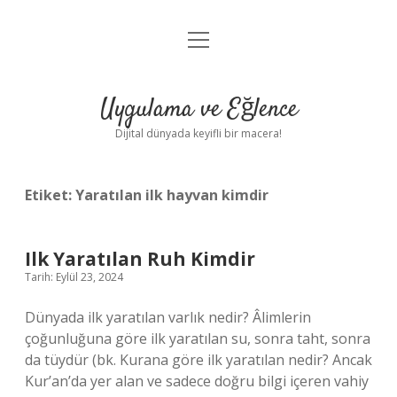
menüyü
Anasayfa
aç
Gizlilik Politikası
Uygulama ve Eğlence
Yasal Uyarı
Dijital dünyada keyifli bir macera!
Hakkımızda
Etiket:
Yaratılan ilk hayvan kimdir
Ilk Yaratılan Ruh Kimdir
Tarih: Eylül 23, 2024
Dünyada ilk yaratılan varlık nedir? Âlimlerin
çoğunluğuna göre ilk yaratılan su, sonra taht, sonra
da tüydür (bk. Kurana göre ilk yaratılan nedir? Ancak
Kur’an’da yer alan ve sadece doğru bilgi içeren vahiy