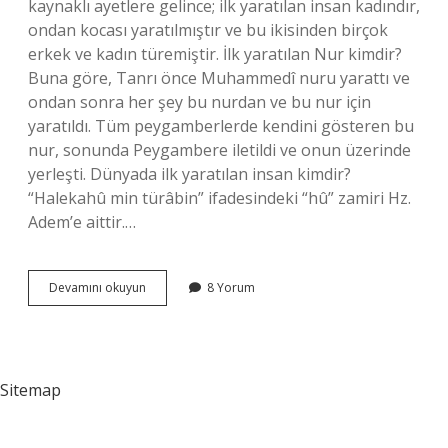
kaynaklı ayetlere gelince; ilk yaratılan insan kadındır,
ondan kocası yaratılmıştır ve bu ikisinden birçok
erkek ve kadın türemiştir. İlk yaratılan Nur kimdir?
Buna göre, Tanrı önce Muhammedî nuru yarattı ve
ondan sonra her şey bu nurdan ve bu nur için
yaratıldı. Tüm peygamberlerde kendini gösteren bu
nur, sonunda Peygambere iletildi ve onun üzerinde
yerleşti. Dünyada ilk yaratılan insan kimdir?
“Halekahû min türâbin” ifadesindeki “hû” zamiri Hz.
Adem’e aittir.…
Ilk
Devamını okuyun
8 Yorum
Yaratılan
Ruh
Kimdir
Sitemap