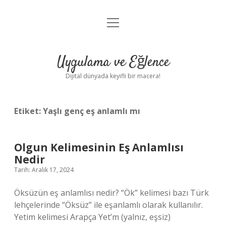
menüyü
Anasayfa
aç
Gizlilik Politikası
Uygulama ve Eğlence
Yasal Uyarı
Dijital dünyada keyifli bir macera!
Hakkımızda
Etiket:
Yaşlı genç eş anlamlı mı
Olgun Kelimesinin Eş Anlamlısı
Nedir
Tarih: Aralık 17, 2024
Öksüzün eş anlamlısı nedir? “Ök” kelimesi bazı Türk
lehçelerinde “Öksüz” ile eşanlamlı olarak kullanılır.
Yetim kelimesi Arapça Yet’m (yalnız, eşsiz)