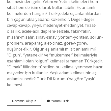
kelimesinden gelir. Yetim ve Yetim kelimeleri hem
sıfat hem de isim olarak kullanılabilir. Eş anlamlı
kelimelerden hangisi? Türkçedeki eş anlamlılardan
biri çoğunlukla yabancı kökenlidir. Değer-değer,
cevap-cevap, yıl-yıl, medeniyet-medeniyet, fırsat-
olasılık, acele-acil, deprem-zelzele, fakir-fakir,
misafir-misafir, sınav-sınav, yöntem-yöntem, sorun-
problem, araç-araç, alet-cihaz, görev-görev,
düşünce-fikir. Olgun eş anlamlı mı zıt anlamlı mı?
“Olgun”, “yetenekli” ve “mükemmel” kelimeleriyle
eşanlamlı olan “olgun” kelimesi tamamen Türkçedir.
“Olmak” fiilinden türetilen bu kelime, yenmeye hazır
meyveler için kullanılır. Yaşlı adam kelimesinin eş
anlamlısı nedir? Türk Dil Kurumu’na göre “yaşlı”
kelimesi…
Olgun
Devamını okuyun
Yorum Bırak
Kelimesinin
Eş