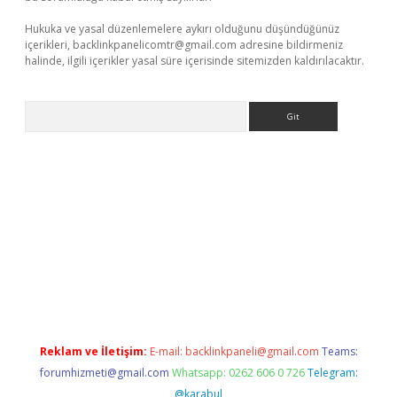
Hukuka ve yasal düzenlemelere aykırı olduğunu düşündüğünüz
içerikleri,
backlinkpanelicomtr@gmail.com
adresine bildirmeniz
halinde, ilgili içerikler yasal süre içerisinde sitemizden kaldırılacaktır.
Arama
et güncel
Reklam ve İletişim:
E-mail:
backlinkpaneli@gmail.com
Teams:
forumhizmeti@gmail.com
Whatsapp: 0262 606 0 726
Telegram:
@karabul