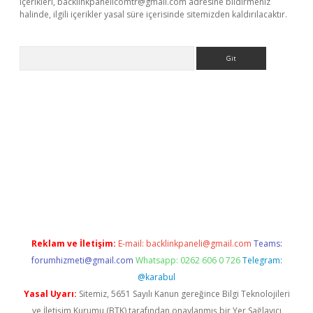
içerikleri,
backlinkpanelicomtr@gmail.com
adresine bildirmeniz
halinde, ilgili içerikler yasal süre içerisinde sitemizden kaldırılacaktır.
Arama
bet güncel
Reklam ve İletişim:
E-mail:
backlinkpaneli@gmail.com
Teams:
forumhizmeti@gmail.com
Whatsapp: 0262 606 0 726
Telegram:
@karabul
Yasal Uyarı:
Sitemiz, 5651 Sayılı Kanun gereğince Bilgi Teknolojileri
ve İletişim Kurumu (BTK) tarafından onaylanmış bir Yer Sağlayıcı