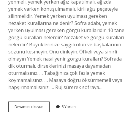
yenmeli, yemek yerken ağız kapatılmalı, ağızda
yemek varken konuşulmamalı, kirli ağız peçeteyle
silinmelidir. Yemek yerken uyulması gereken
nezaket kurallarına ne denir? Sofra adabı, yemek
yerken uyulması gereken görgü kurallarıdır. 10 tane
görgü kuralları nelerdir? Nezaket ve görgü kuralları
nelerdir? Büyüklerinize saygılı olun ve başkalarının
sözünü kesmeyin. Onu dinleyin. Öfkeli veya sinirli
olmayın Yemek nasıl yenir görgü kuralları? Sofrada
dik oturmalı, dirseklerinizi masaya dayamadan
oturmalısınız. … Tabağınıza çok fazla yemek
koymamalısınız. … Masaya doğru öksürmemeli veya
hapşırmamalısınız. … Ruj sürerek sofraya…
Yemek
Devamını okuyun
6 Yorum
Yerken
Uyulması
Gereken
Görgü